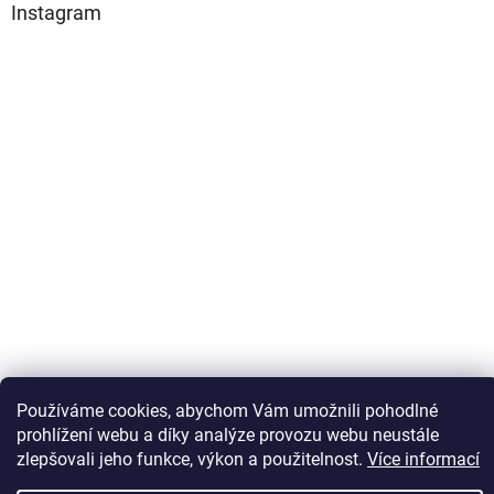
Instagram
Sledovat na Instagramu
Používáme cookies, abychom Vám umožnili pohodlné
prohlížení webu a díky analýze provozu webu neustále
zlepšovali jeho funkce, výkon a použitelnost.
Více informací
Vytvořil Shoptet