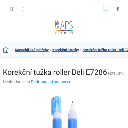
Přejít
NÁKUP
na
obsah
KOŠÍK
Kancelářské potřeby
Korekční strojky
Korekční tužka roller Deli 
Domů
Korekční tužka roller Deli E7286
H215016
Průměrné
Neohodnoceno
Podrobnosti hodnocení
hodnocení
produktu
je
0,0
z
5
hvězdiček.