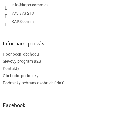
í
info
@
kaps-comm.cz
775 873 213
KAPS comm
Informace pro vás
Hodnocení obchodu
Slevový program B2B
Kontakty
Obchodní podmínky
Podmínky ochrany osobních údajů
Facebook