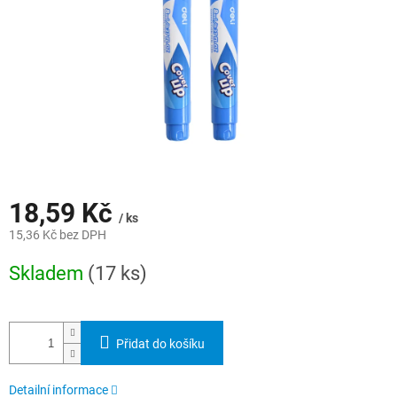
18,59 Kč
/ ks
15,36 Kč bez DPH
Měrná
Skladem
(17 ks)
cena:
Přidat do košíku
Detailní informace