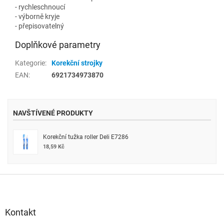
- rychleschnoucí
- výborně kryje
- přepisovatelný
Doplňkové parametry
Kategorie
:
Korekční strojky
EAN
:
6921734973870
NAVŠTÍVENÉ PRODUKTY
Korekční tužka roller Deli E7286
18,59 Kč
Z
á
p
a
Kontakt
t