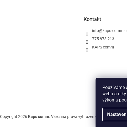
p
a
t
Kontakt
í
info
@
kaps-comm.c
775 873 213
KAPS comm
Používáme c
webu a díky
výkon a pou
Nastaven
Copyright 2026
Kaps comm
. Všechna práva vyhrazena.