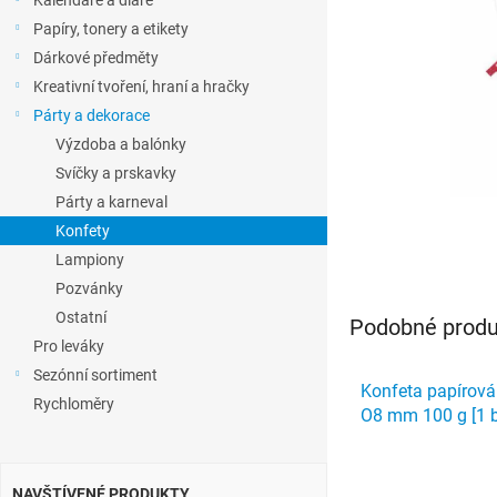
Kalendáře a diáře
l
Papíry, tonery a etikety
Dárkové předměty
Kreativní tvoření, hraní a hračky
Párty a dekorace
Výzdoba a balónky
Svíčky a prskavky
Párty a karneval
Konfety
Lampiony
Pozvánky
Ostatní
Podobné produk
Pro leváky
Sezónní sortiment
Konfeta papírová
Rychloměry
O8 mm 100 g [1 b
NAVŠTÍVENÉ PRODUKTY