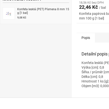
18,56 Kč bez DPH
22,46 Kč
/ bal
Konfeta lesklá (PET) Písmena 8 mm 15
g [1 bal]
Konfeta papírová b
9,08 Kč
mm 100 g [1 bal]
Popis
Detailní popis
Konfeta lesklá (P
Výška [cm]: 0,8
Šířka / průměr [cm
Délka [cm]: 0,8
Hmotnost 1 ks [g]
Objem [m3]: 0,00
Z
á