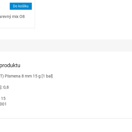
Do košíku
arevný mix O8
 produktu
ET) Písmena 8 mm 15 g [1 bal]
]: 0,8
: 15
0001