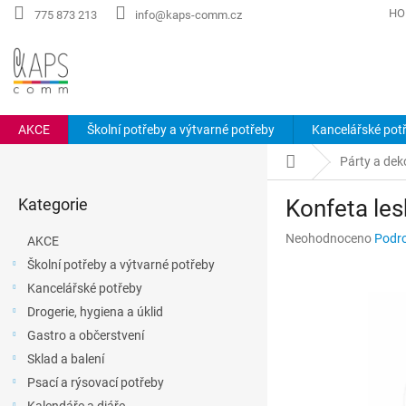
Přejít
HO
775 873 213
info@kaps-comm.cz
na
obsah
AKCE
Školní potřeby a výtvarné potřeby
Kancelářské pot
P
Domů
Párty a dek
o
Přeskočit
s
Kategorie
Konfeta les
kategorie
t
r
Průměrné
Neohodnoceno
Podro
AKCE
a
hodnocení
Školní potřeby a výtvarné potřeby
n
produktu
Kancelářské potřeby
n
je
0,0
í
Drogerie, hygiena a úklid
z
p
Gastro a občerstvení
5
a
hvězdiček.
Sklad a balení
n
Psací a rýsovací potřeby
e