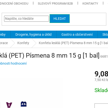
DNOCENÍ OBCHODU
SLEVOVÝ PROGRAM B2B
KONTAKTY
HLEDAT
řeby
Drogerie, hygiena a úklid
Gastro a občerstvení
Skl
orace
Konfety
Konfeta lesklá (PET) Písmena 8 mm 15 g [1 bal
klá (PET) Písmena 8 mm 15 g [1 bal]
6681
bnosti hodnocení
9,0
7,50 Kč 
Měrná
Skla
cena: