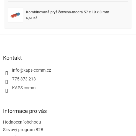
Kombinovaná pryž červeno-modrá 57 x 19 x 8 mm
6,51 Kč
Z
á
p
a
Kontakt
t
í
info
@
kaps-comm.cz
775 873 213
KAPS comm
Informace pro vás
Hodnocení obchodu
Slevový program B2B