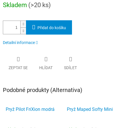
Měrná
Skladem
(>20 ks)
cena:
Přidat do košíku
Detailní informace
ZEPTAT SE
HLÍDAT
SDÍLET
Podobné produkty (Alternativa)
Pryž Pilot FriXion modrá
Pryž Maped Softy Mini