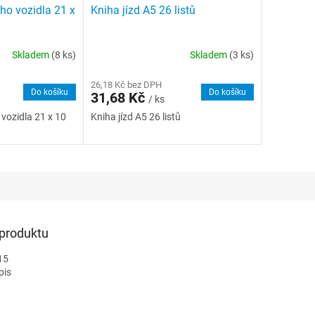
ího vozidla 21 x
Kniha jízd A5 26 listů
Skladem
(8 ks)
Skladem
(3 ks)
26,18 Kč bez DPH
Do košíku
Do košíku
31,68 Kč
/ ks
 vozidla 21 x 10
Kniha jízd A5 26 listů
 produktu
15
pis