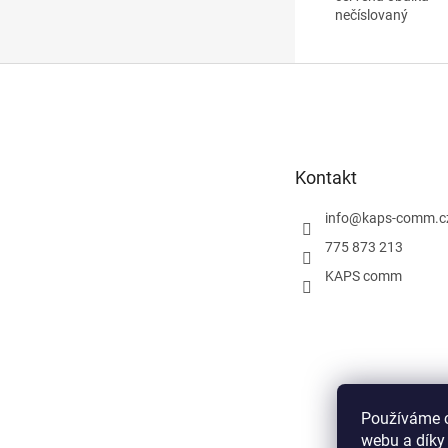
nečíslovaný
Z
á
p
a
t
Kontakt
í
info
@
kaps-comm.c
775 873 213
KAPS comm
Používáme c
webu a díky