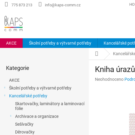
Přejít
HO
775 873 213
info@kaps-comm.cz
na
obsah
AKCE
Školní potřeby a výtvarné potřeby
Kancelářské pot
P
Domů
Kancelářsk
o
Přeskočit
s
Kategorie
Kniha úraz
kategorie
t
r
Průměrné
Neohodnoceno
Podro
AKCE
a
hodnocení
Školní potřeby a výtvarné potřeby
n
produktu
Kancelářské potřeby
n
je
0,0
í
Skartovačky, laminátory a laminovací
z
fólie
p
5
a
Archivace a organizace
hvězdiček.
n
Sešívačky
e
Děrovačky