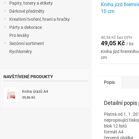
Papíry, tonery a etikety
Kniha jízd firemn
10 cm
Dárkové předměty
Kreativní tvoření, hraní a hračky
Párty a dekorace
Pro leváky
40,54 Kč bez DPH
49,05 Kč
Sezónní sortiment
/ ks
Rychloměry
Kniha jízd firemního
cm
NAVŠTÍVENÉ PRODUKTY
Popis
Kniha úrazů A4
39,86 Kč
Detailní popis
Platná od 1. 1. 20
nepropisující tisko
blok 12 listů
formát A4
červená obálka