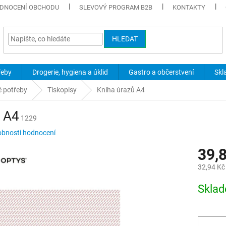
DNOCENÍ OBCHODU
SLEVOVÝ PROGRAM B2B
KONTAKTY
HLEDAT
řeby
Drogerie, hygiena a úklid
Gastro a občerstvení
Skl
é potřeby
Tiskopisy
Kniha úrazů A4
ů A4
1229
bnosti hodnocení
39,
32,94 Kč
Měrná
Skla
cena: