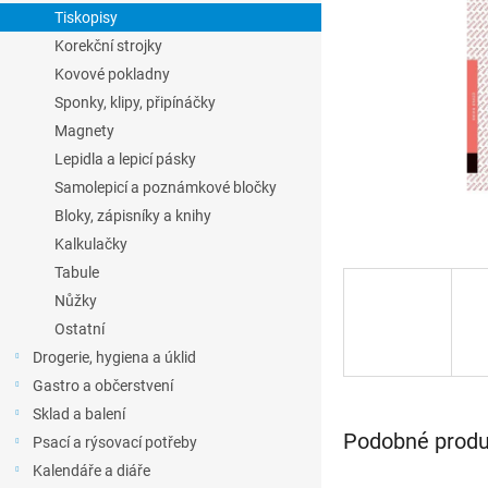
l
Tiskopisy
Korekční strojky
Kovové pokladny
Sponky, klipy, připínáčky
Magnety
Lepidla a lepicí pásky
Samolepicí a poznámkové bločky
Bloky, zápisníky a knihy
Kalkulačky
Tabule
Nůžky
Ostatní
Drogerie, hygiena a úklid
Gastro a občerstvení
Sklad a balení
Podobné produk
Psací a rýsovací potřeby
Kalendáře a diáře