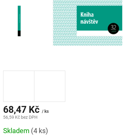
68,47 Kč
/ ks
56,59 Kč bez DPH
Měrná
Skladem
(4 ks)
cena: