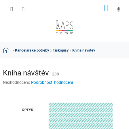
Přejít
NÁKUP
na
obsah
KOŠÍK
Kancelářské potřeby
Tiskopisy
Kniha návštěv
Domů
Kniha návštěv
1288
Průměrné
Neohodnoceno
Podrobnosti hodnocení
hodnocení
produktu
je
0,0
z
5
hvězdiček.