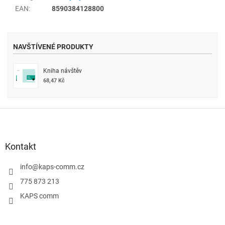
EAN
:
8590384128800
NAVŠTÍVENÉ PRODUKTY
Kniha návštěv
68,47 Kč
Z
á
p
a
Kontakt
t
í
info
@
kaps-comm.cz
775 873 213
KAPS comm