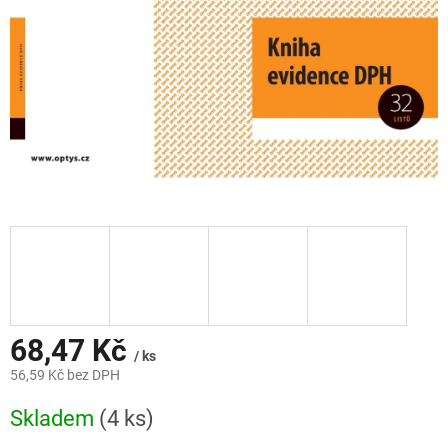
68,47 Kč
/ ks
56,59 Kč bez DPH
Měrná
Skladem
(4 ks)
cena: