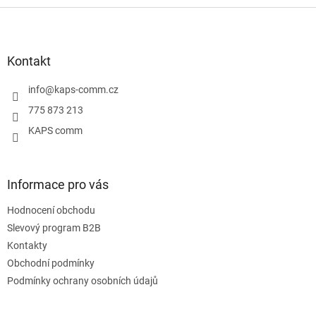
Z
á
p
a
Kontakt
t
í
info
@
kaps-comm.cz
775 873 213
KAPS comm
Informace pro vás
Hodnocení obchodu
Slevový program B2B
Kontakty
Obchodní podmínky
Podmínky ochrany osobních údajů