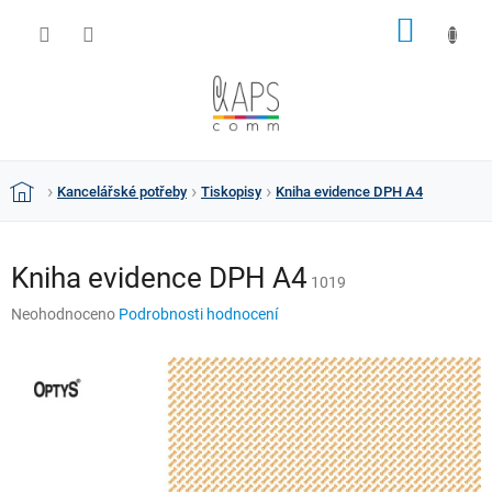
Přejít
NÁKUP
na
obsah
KOŠÍK
Kancelářské potřeby
Tiskopisy
Kniha evidence DPH A4
Domů
Kniha evidence DPH A4
1019
Průměrné
Neohodnoceno
Podrobnosti hodnocení
hodnocení
produktu
je
0,0
z
5
hvězdiček.