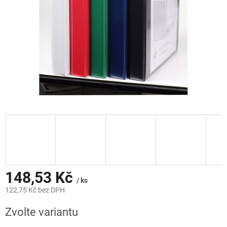
148,53 Kč
/ ks
122,75 Kč bez DPH
Měrná
Zvolte variantu
cena: