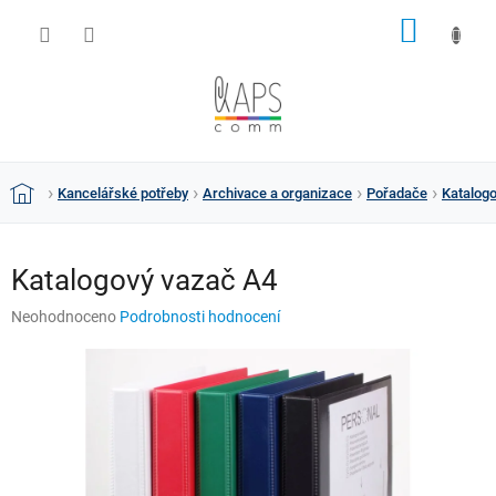
Přejít
NÁKUP
na
obsah
KOŠÍK
Kancelářské potřeby
Archivace a organizace
Pořadače
Katalog
Domů
Katalogový vazač A4
Průměrné
Neohodnoceno
Podrobnosti hodnocení
hodnocení
produktu
je
0,0
z
5
hvězdiček.