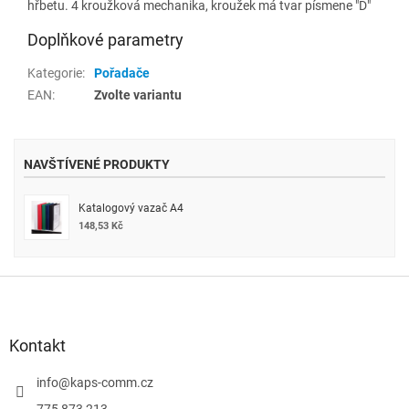
hřbetu. 4 kroužková mechanika, kroužek má tvar písmene "D"
Doplňkové parametry
Kategorie
:
Pořadače
EAN
:
Zvolte variantu
NAVŠTÍVENÉ PRODUKTY
Katalogový vazač A4
148,53 Kč
Z
á
p
a
Kontakt
t
í
info
@
kaps-comm.cz
775 873 213