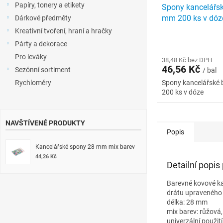
Papíry, tonery a etikety
Spony kancelářsk
mm 200 ks v dóz
Dárkové předměty
Kreativní tvoření, hraní a hračky
Párty a dekorace
Pro leváky
38,48 Kč bez DPH
46,56 Kč
Sezónní sortiment
/ bal
Rychloměry
Spony kancelářské
200 ks v dóze
NAVŠTÍVENÉ PRODUKTY
Popis
Kancelářské spony 28 mm mix barev
44,26 Kč
Detailní popis
Barevné kovové ka
drátu upraveného 
délka: 28 mm
mix barev: růžová,
univerzální použit