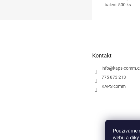
balení: 500 ks
Z
á
p
a
t
Kontakt
í
info
@
kaps-comm.c
775 873 213
KAPS comm
Používáme c
webu a díky