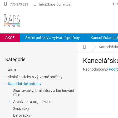
Přejít
HO
775 873 213
info@kaps-comm.cz
na
obsah
AKCE
Školní potřeby a výtvarné potřeby
Kancelářské pot
P
Domů
Kancelářsk
o
Přeskočit
s
Kategorie
Kancelářsk
kategorie
t
r
Průměrné
Neohodnoceno
Podro
AKCE
a
hodnocení
Školní potřeby a výtvarné potřeby
n
produktu
Kancelářské potřeby
n
je
0,0
í
Skartovačky, laminátory a laminovací
z
fólie
p
5
a
Archivace a organizace
hvězdiček.
n
Sešívačky
e
Děrovačky