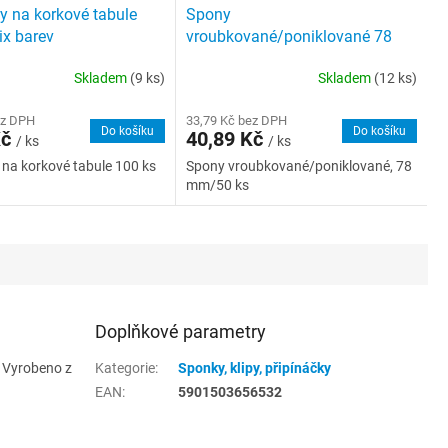
y na korkové tabule
Spony
ix barev
vroubkované/poniklované 78
mm/50 ks
Skladem
(9 ks)
Skladem
(12 ks)
ez DPH
33,79 Kč bez DPH
Do košíku
Do košíku
Kč
40,89 Kč
/ ks
/ ks
 na korkové tabule 100 ks
Spony vroubkované/poniklované, 78
mm/50 ks
Doplňkové parametry
. Vyrobeno z
Kategorie
:
Sponky, klipy, připínáčky
EAN
:
5901503656532