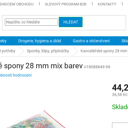
DNOCENÍ OBCHODU
SLEVOVÝ PROGRAM B2B
KONTAKTY
HLEDAT
řeby
Drogerie, hygiena a úklid
Gastro a občerstvení
Skl
é potřeby
Sponky, klipy, připínáčky
Kancelářské spony 28 mm 
é spony 28 mm mix barev
U18088849-99
bnosti hodnocení
44,
36,58 Kč
Měrná
Skla
cena: