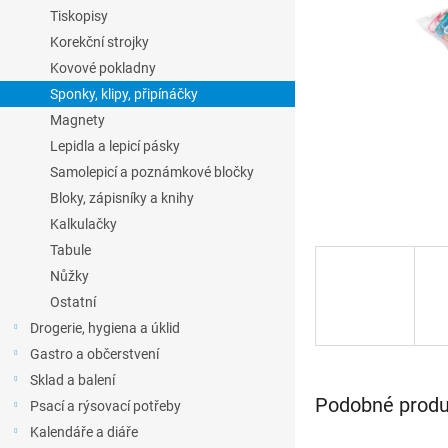
l
Tiskopisy
Korekční strojky
Kovové pokladny
Sponky, klipy, připínáčky
Magnety
Lepidla a lepicí pásky
Samolepicí a poznámkové bločky
Bloky, zápisníky a knihy
Kalkulačky
Tabule
Nůžky
Ostatní
Drogerie, hygiena a úklid
Gastro a občerstvení
Sklad a balení
Podobné produk
Psací a rýsovací potřeby
Kalendáře a diáře