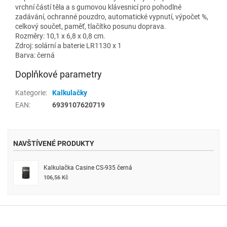
vrchní částí těla a s gumovou klávesnicí pro pohodlné
zadávání, ochranné pouzdro, automatické vypnutí, výpočet %,
celkový součet, paměť, tlačítko posunu doprava.
Rozměry: 10,1 x 6,8 x 0,8 cm.
Zdroj: solární a baterie LR1130 x 1
Barva: černá
Doplňkové parametry
Kategorie
:
Kalkulačky
EAN
:
6939107620719
NAVŠTÍVENÉ PRODUKTY
Kalkulačka Casine CS-935 černá
106,56 Kč
Z
á