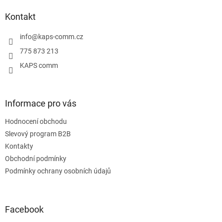
p
a
Kontakt
t
í
info
@
kaps-comm.cz
775 873 213
KAPS comm
Informace pro vás
Hodnocení obchodu
Slevový program B2B
Kontakty
Obchodní podmínky
Podmínky ochrany osobních údajů
Facebook