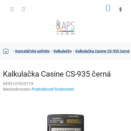
Přejít
NÁKUP
na
obsah
KOŠÍK
Kancelářské potřeby
Kalkulačky
Kalkulačka Casine CS-935 černá
Domů
Kalkulačka Casine CS-935 černá
6939107620719
Průměrné
Neohodnoceno
Podrobnosti hodnocení
hodnocení
produktu
je
0,0
z
5
hvězdiček.