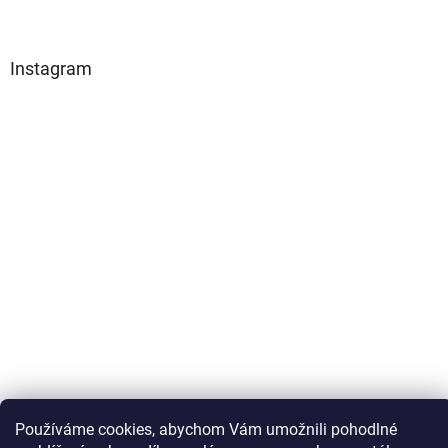
Instagram
Sledovat na Instagramu
Používáme cookies, abychom Vám umožnili pohodlné