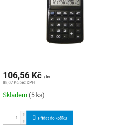
106,56 Kč
/ ks
88,07 Kč bez DPH
Měrná
Skladem
(5 ks)
cena:
Přidat do košíku