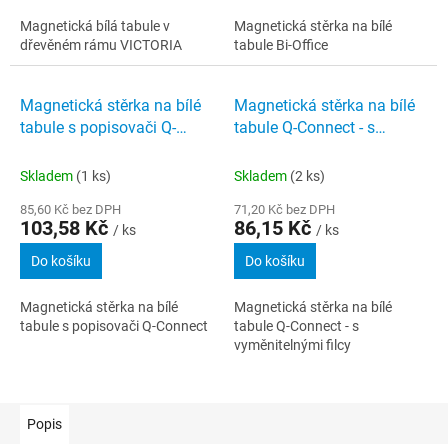
Magnetická bílá tabule v
Magnetická stěrka na bílé
dřevěném rámu VICTORIA
tabule Bi-Office
Magnetická stěrka na bílé
Magnetická stěrka na bílé
tabule s popisovači Q-
tabule Q-Connect - s
Connect
vyměnitelnými filcy
Skladem
(1 ks)
Skladem
(2 ks)
85,60 Kč bez DPH
71,20 Kč bez DPH
103,58 Kč
86,15 Kč
/ ks
/ ks
Do košíku
Do košíku
Magnetická stěrka na bílé
Magnetická stěrka na bílé
tabule s popisovači Q-Connect
tabule Q-Connect - s
vyměnitelnými filcy
Popis