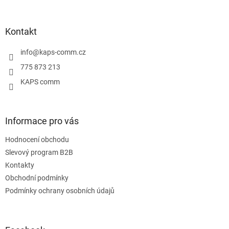
á
p
a
Kontakt
t
í
info
@
kaps-comm.cz
775 873 213
KAPS comm
Informace pro vás
Hodnocení obchodu
Slevový program B2B
Kontakty
Obchodní podmínky
Podmínky ochrany osobních údajů