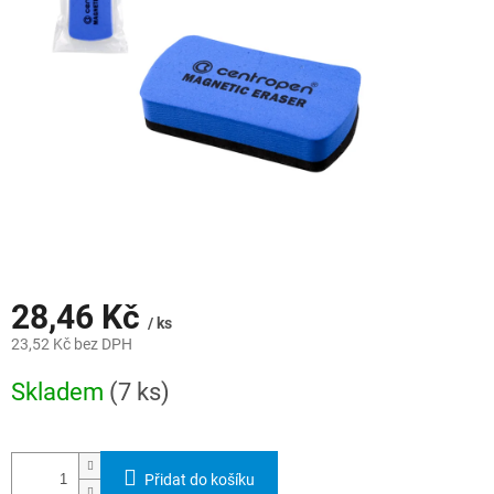
hvězdiček.
28,46 Kč
/ ks
23,52 Kč bez DPH
Měrná
Skladem
(7 ks)
cena:
Přidat do košíku