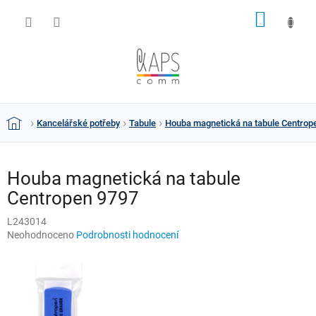
Přejít
NÁKUP
na
obsah
KOŠÍK
Kancelářské potřeby
Tabule
Houba magnetická na tabule Centrop
Domů
Houba magnetická na tabule
Centropen 9797
L243014
Průměrné
Neohodnoceno
Podrobnosti hodnocení
hodnocení
produktu
je
0,0
z
5