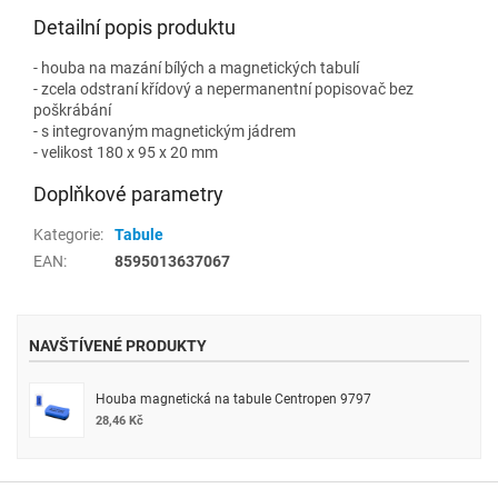
Detailní popis produktu
- houba na mazání bílých a magnetických tabulí
- zcela odstraní křídový a nepermanentní popisovač bez
poškrábání
- s integrovaným magnetickým jádrem
- velikost 180 x 95 x 20 mm
Doplňkové parametry
Kategorie
:
Tabule
EAN
:
8595013637067
NAVŠTÍVENÉ PRODUKTY
Houba magnetická na tabule Centropen 9797
28,46 Kč
Z