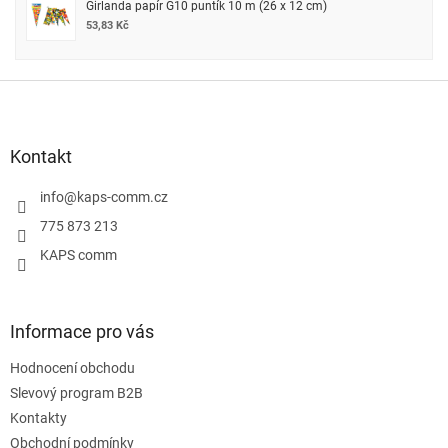
Girlanda papír G10 puntík 10 m (26 x 12 cm)
53,83 Kč
Z
á
p
a
Kontakt
t
í
info
@
kaps-comm.cz
775 873 213
KAPS comm
Informace pro vás
Hodnocení obchodu
Slevový program B2B
Kontakty
Obchodní podmínky