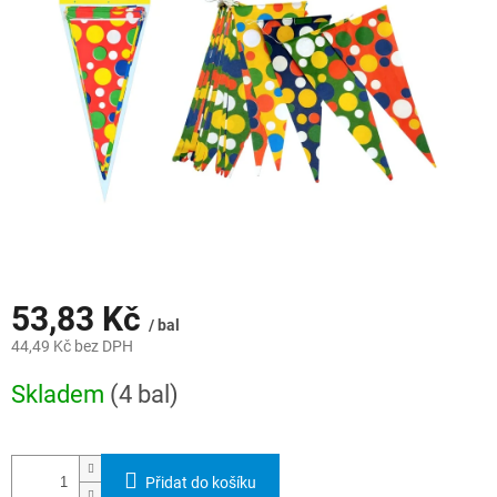
hvězdiček.
53,83 Kč
/ bal
44,49 Kč bez DPH
Měrná
Skladem
(4 bal)
cena:
Přidat do košíku