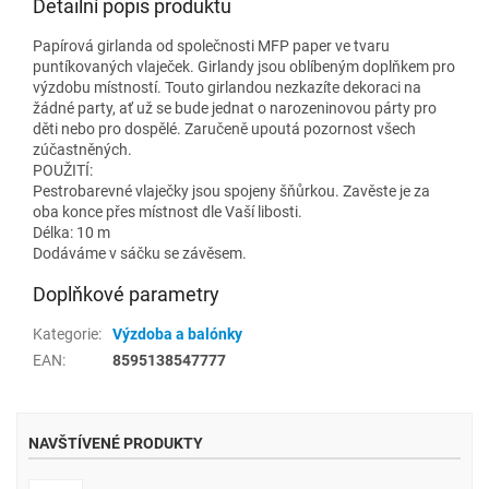
Detailní popis produktu
Papírová girlanda od společnosti MFP paper ve tvaru
puntíkovaných vlaječek. Girlandy jsou oblíbeným doplňkem pro
výzdobu místností. Touto girlandou nezkazíte dekoraci na
žádné party, ať už se bude jednat o narozeninovou párty pro
děti nebo pro dospělé. Zaručeně upoutá pozornost všech
zúčastněných.
POUŽITÍ:
Pestrobarevné vlaječky jsou spojeny šňůrkou. Zavěste je za
oba konce přes místnost dle Vaší libosti.
Délka: 10 m
Dodáváme v sáčku se závěsem.
Doplňkové parametry
Kategorie
:
Výzdoba a balónky
EAN
:
8595138547777
NAVŠTÍVENÉ PRODUKTY