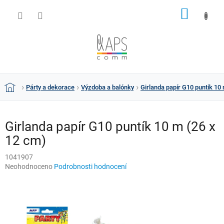
Přejít
NÁKUP
na
obsah
KOŠÍK
Párty a dekorace
Výzdoba a balónky
Girlanda papír G10 puntík 10
Domů
Girlanda papír G10 puntík 10 m (26 x
12 cm)
1041907
Průměrné
Neohodnoceno
Podrobnosti hodnocení
hodnocení
produktu
je
0,0
z
5