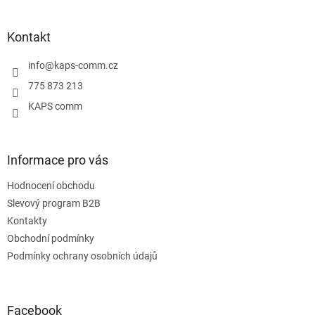
á
p
a
Kontakt
t
í
info
@
kaps-comm.cz
775 873 213
KAPS comm
Informace pro vás
Hodnocení obchodu
Slevový program B2B
Kontakty
Obchodní podmínky
Podmínky ochrany osobních údajů
Facebook