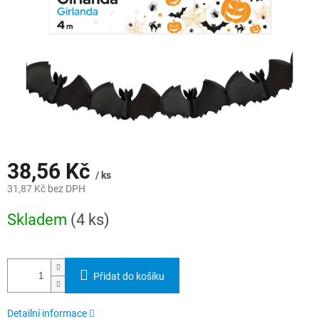
38,56 Kč
/ ks
31,87 Kč bez DPH
Měrná
Skladem
(4 ks)
cena:
Přidat do košíku
Detailní informace