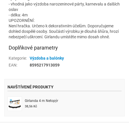
- vhodná jako výzdoba narozeninové párty, karnevalu a dalších
oslav
- délka: 4m
UPOZORNĚNÍ:
Není hračka. Určeno k dekorativním účelům. Doporučujeme
dohled dospělé osoby. Součástí výrobku je dlouhá šňůra, hrozí
nebezpečí uškrcení. Girlandu umístěte mimo dosah ohně.
Doplňkové parametry
Kategorie
:
Výzdoba a balónky
EAN
:
8595217913059
NAVŠTÍVENÉ PRODUKTY
Girlanda 4 m Netopýr
38,56 Kč
Z