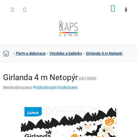
Přejít
NÁKUP
na
obsah
KOŠÍK
Párty a dekorace
Výzdoba a balónky
Girlanda 4 m Netopýr
Domů
Girlanda 4 m Netopýr
D613005
Průměrné
Neohodnoceno
Podrobnosti hodnocení
hodnocení
produktu
je
0,0
z
5
hvězdiček.