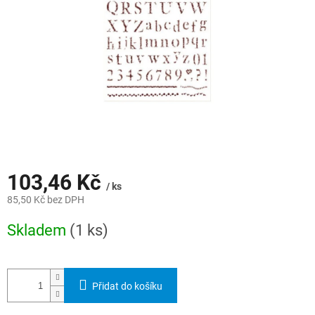
103,46 Kč
/ ks
85,50 Kč bez DPH
Měrná
Skladem
(1 ks)
cena:
Přidat do košíku