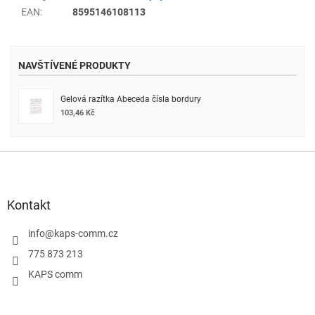
EAN
:
8595146108113
NAVŠTÍVENÉ PRODUKTY
Gelová razítka Abeceda čísla bordury
103,46 Kč
Z
á
p
a
Kontakt
t
í
info
@
kaps-comm.cz
775 873 213
KAPS comm