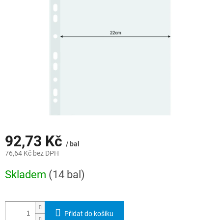
hvězdiček.
92,73 Kč
/ bal
76,64 Kč bez DPH
Měrná
Skladem
(14 bal)
cena:
Přidat do košíku