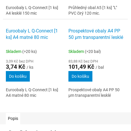
Euroobaly L Q-Connect [1 ks]
Průhledný obal A5 [1 ks] "L"
A4 lesklé 150 mic
PVC čirý 120 mic.
Euroobaly L Q-Connect [1
Prospektové obaly A4 PP
ks] A4 matné 80 mic
50 µm transparentní lesklé
Skladem
(>20 ks)
Skladem
(>20 bal)
3,09 Kč bez DPH
83,88 Kč bez DPH
3,74 Kč
101,49 Kč
/ ks
/ bal
Do košíku
Do košíku
Euroobaly L Q-Connect [1 ks]
Prospektové obaly A4 PP 50
A4 matné 80 mic
µm transparentní lesklé
Popis