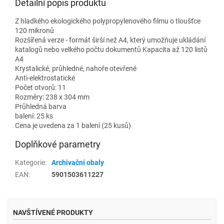
Detailní popis produktu
Z hladkého ekologického polypropylenového filmu o tloušťce
120 mikronů
Rozšířená verze - formát širší než A4, který umožňuje ukládání
katalogů nebo velkého počtu dokumentů Kapacita až 120 listů
A4
Krystalické, průhledné, nahoře otevřené
Anti-elektrostatické
Počet otvorů: 11
Rozměry: 238 x 304 mm
Průhledná barva
balení: 25 ks
Cena je uvedena za 1 balení (25 kusů)
Doplňkové parametry
Kategorie
:
Archivační obaly
EAN
:
5901503611227
NAVŠTÍVENÉ PRODUKTY