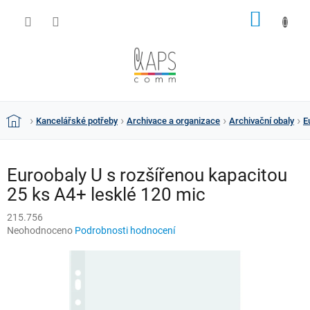
Přejít
NÁKUP
na
obsah
KOŠÍK
Kancelářské potřeby
Archivace a organizace
Archivační obaly
E
Domů
Euroobaly U s rozšířenou kapacitou
25 ks A4+ lesklé 120 mic
215.756
Průměrné
Neohodnoceno
Podrobnosti hodnocení
hodnocení
produktu
je
0,0
z
5