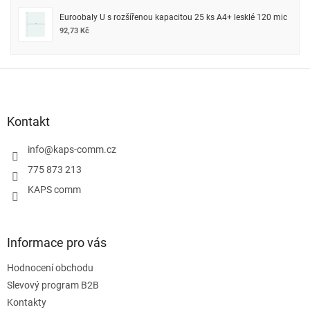
Euroobaly U s rozšířenou kapacitou 25 ks A4+ lesklé 120 mic
92,73 Kč
Z
á
p
a
Kontakt
t
í
info
@
kaps-comm.cz
775 873 213
KAPS comm
Informace pro vás
Hodnocení obchodu
Slevový program B2B
Kontakty