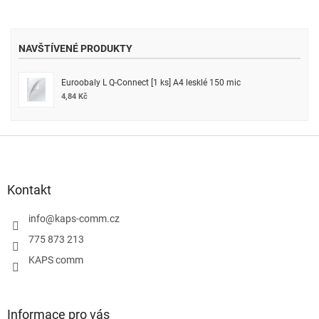
NAVŠTÍVENÉ PRODUKTY
Euroobaly L Q-Connect [1 ks] A4 lesklé 150 mic
4,84 Kč
Z
á
p
a
Kontakt
t
í
info
@
kaps-comm.cz
775 873 213
KAPS comm
Informace pro vás