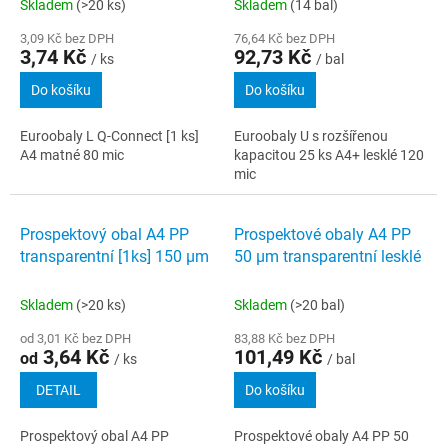
Skladem
(>20 ks)
Skladem
(14 bal)
3,09 Kč bez DPH
76,64 Kč bez DPH
3,74 Kč
92,73 Kč
/ ks
/ bal
Do košíku
Do košíku
Euroobaly L Q-Connect [1 ks]
Euroobaly U s rozšířenou
A4 matné 80 mic
kapacitou 25 ks A4+ lesklé 120
mic
Prospektový obal A4 PP
Prospektové obaly A4 PP
transparentní [1ks] 150 µm
50 µm transparentní lesklé
Skladem
(>20 ks)
Skladem
(>20 bal)
od 3,01 Kč bez DPH
83,88 Kč bez DPH
3,64 Kč
101,49 Kč
od
/ ks
/ bal
DETAIL
Do košíku
Prospektový obal A4 PP
Prospektové obaly A4 PP 50