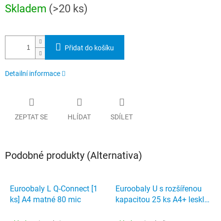
Měrná
Skladem
(>20 ks)
cena:
Přidat do košíku
Detailní informace
ZEPTAT SE
HLÍDAT
SDÍLET
Podobné produkty (Alternativa)
Euroobaly L Q-Connect [1
Euroobaly U s rozšířenou
ks] A4 matné 80 mic
kapacitou 25 ks A4+ lesklé
120 mic