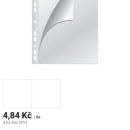
hvězdiček.
4,84 Kč
/ ks
4 Kč bez DPH