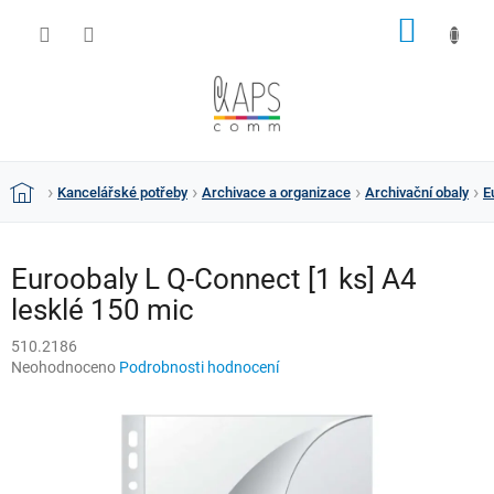
Přejít
NÁKUP
na
obsah
KOŠÍK
Kancelářské potřeby
Archivace a organizace
Archivační obaly
E
Domů
Euroobaly L Q-Connect [1 ks] A4
lesklé 150 mic
510.2186
Průměrné
Neohodnoceno
Podrobnosti hodnocení
hodnocení
produktu
je
0,0
z
5