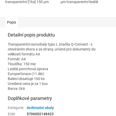
transparentní [1ks] 150 µm
µm transparentní lesklé
Popis
Detailní popis produktu
Transparentní euroobaly typu L značky Q-Connect - s
otevíráním shora a ze strany, určené pro dokumenty do
velikosti formátu A4
Formát: A4
Tloušťka: 150 mic
Lesklá povrchová úprava
Europerforace (11 děr)
Balení obsahuje 100 ks
Uvedená cena je za 1 kus
Barva: čirá
Doplňkové parametry
Kategorie
:
Archivační obaly
EAN
:
5706002148423