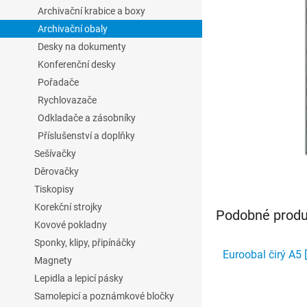
l
Archivační krabice a boxy
Archivační obaly
Desky na dokumenty
Konferenční desky
Pořadače
Rychlovazače
Odkladače a zásobníky
Příslušenství a doplňky
Sešívačky
Děrovačky
Tiskopisy
Korekční strojky
Podobné produk
Kovové pokladny
Sponky, klipy, připínáčky
Euroobal čirý A5 
Magnety
Lepidla a lepicí pásky
Samolepicí a poznámkové bločky