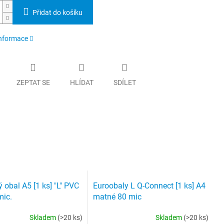
Přidat do košíku
informace
ZEPTAT SE
HLÍDAT
SDÍLET
 obal A5 [1 ks] "L" PVC
Euroobaly L Q-Connect [1 ks] A4
mic.
matné 80 mic
Skladem
(>20 ks)
Skladem
(>20 ks)