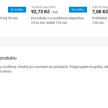
76,64 Kč bez DPH
5,85 Kč be
Do košíku
Do košíku
92,73 Kč
7,08 K
/ bal
0 ks] 50 mic.
Euroobaly U s rozšířenou kapacitou
Průhledný o
25 ks A4+ lesklé 120 mic
120 mic.
 produktu
 rozšířený, vhodný pro zavěšení do pořadače. Polypropylen-krupička, síl
ní shora.