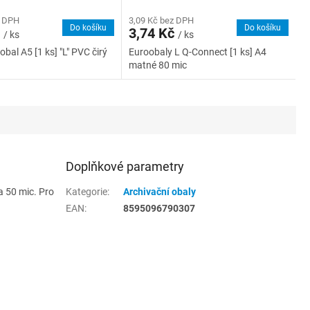
z DPH
3,09 Kč bez DPH
Do košíku
Do košíku
č
3,74 Kč
/ ks
/ ks
bal A5 [1 ks] "L" PVC čirý
Euroobaly L Q-Connect [1 ks] A4
matné 80 mic
Doplňkové parametry
a 50 mic. Pro
Kategorie
:
Archivační obaly
EAN
:
8595096790307