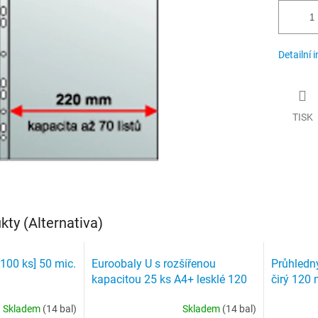
Detailní 
TISK
ty (Alternativa)
[100 ks] 50 mic.
Euroobaly U s rozšířenou
Průhledný
kapacitou 25 ks A4+ lesklé 120
čirý 120 
mic
Skladem
(14 bal)
Skladem
(14 bal)