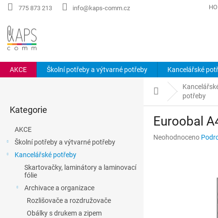
Přejít
HO
775 873 213
info@kaps-comm.cz
na
obsah
AKCE
Školní potřeby a výtvarné potřeby
Kancelářské pot
P
Kancelářsk
o
Domů
potřeby
Přeskočit
s
Kategorie
kategorie
t
Euroobal A
r
AKCE
a
Průměrné
Neohodnoceno
Podro
Školní potřeby a výtvarné potřeby
n
hodnocení
Kancelářské potřeby
n
produktu
je
í
Skartovačky, laminátory a laminovací
0,0
fólie
p
z
a
Archivace a organizace
5
n
Rozlišovače a rozdružovače
hvězdiček.
e
Obálky s drukem a zipem