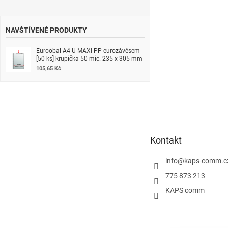
NAVŠTÍVENÉ PRODUKTY
Euroobal A4 U MAXI PP eurozávěsem
[50 ks] krupička 50 mic. 235 x 305 mm
105,65 Kč
Z
á
p
a
t
Kontakt
í
info
@
kaps-comm.c
775 873 213
KAPS comm