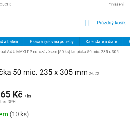
OBCHODNÍ PODMÍNKY
PODMÍNKY OCHRANY OSOBNÍCH ÚDAJŮ
Přihlášení
NÁKUPNÍ
Prázdný košík
KOŠÍK
ad a balení
Psací a rýsovací potřeby
Kalendáře a diáře
bal A4 U MAXI PP eurozávěsem [50 ks] krupička 50 mic. 235 x 305
ička 50 mic. 235 x 305 mm
2-022
,65 Kč
/ ks
 bez DPH
dem
(10 ks)