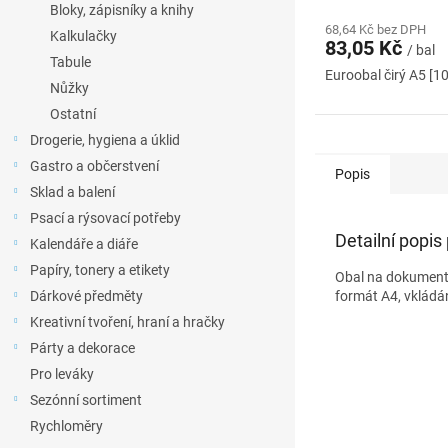
Bloky, zápisníky a knihy
68,64 Kč bez DPH
Kalkulačky
83,05 Kč
/ bal
Tabule
Euroobal čirý A5 [10
Nůžky
Ostatní
Drogerie, hygiena a úklid
Gastro a občerstvení
Popis
Sklad a balení
Psací a rýsovací potřeby
Detailní popis
Kalendáře a diáře
Papíry, tonery a etikety
Obal na dokumenty
Dárkové předměty
formát A4, vkládá
Kreativní tvoření, hraní a hračky
Párty a dekorace
Pro leváky
Sezónní sortiment
Rychloměry