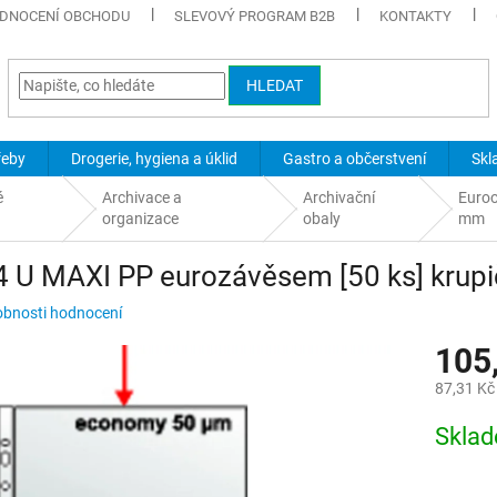
DNOCENÍ OBCHODU
SLEVOVÝ PROGRAM B2B
KONTAKTY
HLEDAT
řeby
Drogerie, hygiena a úklid
Gastro a občerstvení
Skl
é
Archivace a
Archivační
Euroo
organizace
obaly
mm
4 U MAXI PP eurozávěsem [50 ks] krup
bnosti hodnocení
105
87,31 Kč
Měrná
Skla
cena: