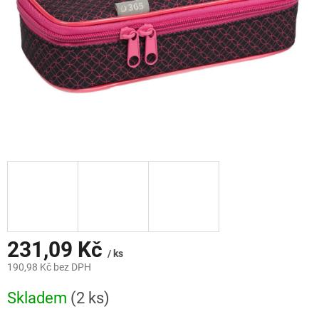
231,09 Kč
/ ks
190,98 Kč bez DPH
Měrná
Skladem
(2 ks)
cena: