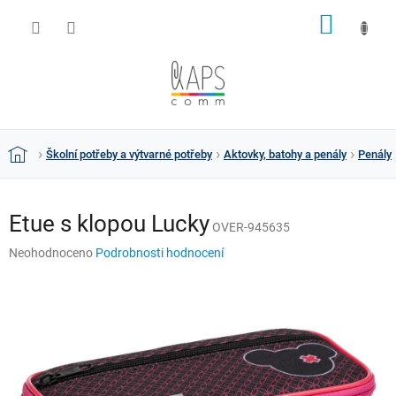
Přejít
NÁKUP
na
obsah
KOŠÍK
Školní potřeby a výtvarné potřeby
Aktovky, batohy a penály
Penály
Domů
Etue s klopou Lucky
OVER-945635
Průměrné
Neohodnoceno
Podrobnosti hodnocení
hodnocení
produktu
je
0,0
z
5
hvězdiček.