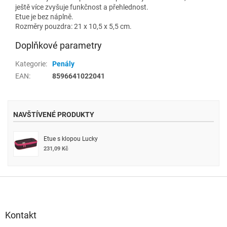
ještě více zvyšuje funkčnost a přehlednost.
Etue je bez náplně.
Rozměry pouzdra: 21 x 10,5 x 5,5 cm.
Doplňkové parametry
Kategorie
:
Penály
EAN
:
8596641022041
NAVŠTÍVENÉ PRODUKTY
Etue s klopou Lucky
231,09 Kč
Z
á
p
a
Kontakt
t