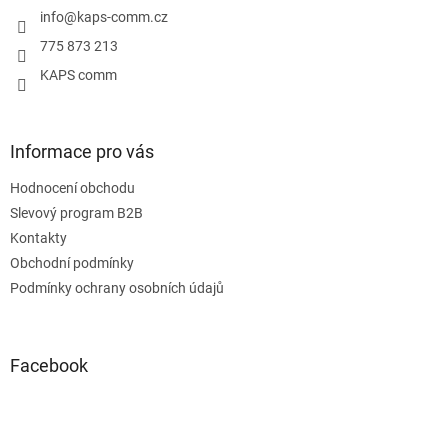
í
info
@
kaps-comm.cz
775 873 213
KAPS comm
Informace pro vás
Hodnocení obchodu
Slevový program B2B
Kontakty
Obchodní podmínky
Podmínky ochrany osobních údajů
Facebook