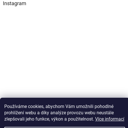
Instagram
Sledovat na Instagramu
Používáme cookies, abychom Vám umožnili pohodlné
prohlížení webu a díky analýze provozu webu neustále
zlepšovali jeho funkce, výkon a použitelnost.
Více informací
Vytvořil Shoptet