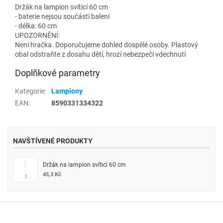
Držák na lampion svíticí 60 cm
- baterie nejsou součástí balení
- délka: 60 cm
UPOZORNĚNÍ:
Není hračka. Doporučujeme dohled dospělé osoby. Plastový
obal odstraňte z dosahu dětí, hrozí nebezpečí vdechnutí
Doplňkové parametry
Kategorie
:
Lampiony
EAN
:
8590331334322
NAVŠTÍVENÉ PRODUKTY
Držák na lampion svíticí 60 cm
45,3 Kč
Z
á