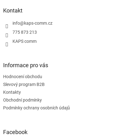
p
a
Kontakt
t
í
info
@
kaps-comm.cz
775 873 213
KAPS comm
Informace pro vás
Hodnocení obchodu
Slevový program B2B
Kontakty
Obchodní podmínky
Podmínky ochrany osobních údajů
Facebook