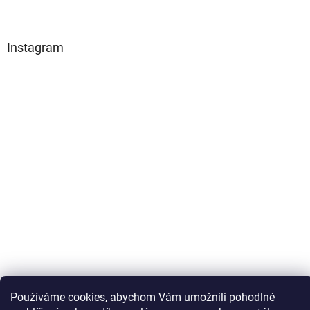
Instagram
Sledovat na Instagramu
Používáme cookies, abychom Vám umožnili pohodlné