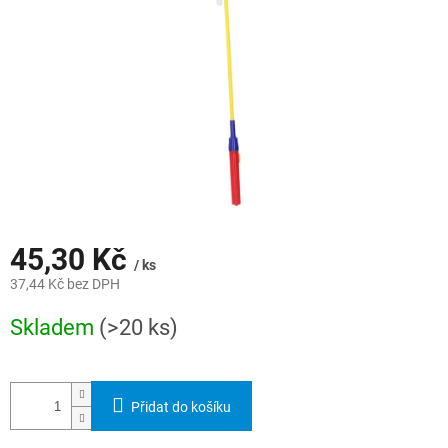
45,30 Kč
/ ks
37,44 Kč bez DPH
Měrná
Skladem
(>20 ks)
cena:
Přidat do košíku