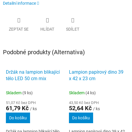
Detailní informace
ZEPTAT SE
HLÍDAT
SDÍLET
Podobné produkty (Alternativa)
Držák na lampion blikající
Lampion papírový dino 39
tělo LED 50 cm mix
x 42 x 23 cm
Skladem
(9 ks)
Skladem
(4 ks)
51,07 Kč bez DPH
43,50 Kč bez DPH
61,79 Kč
52,64 Kč
/ ks
/ ks
Do košíku
Do košíku
Držák na lampion blikající tělo
Lampion papírový dino 39 x 42