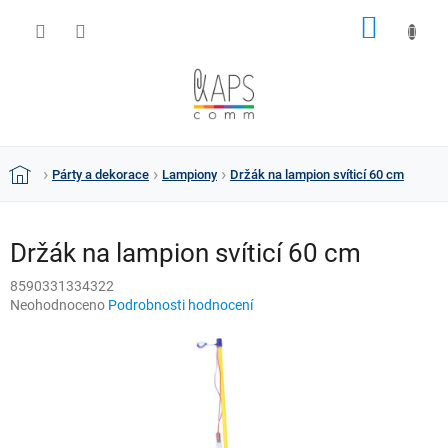
Přejít
NÁKUP
na
obsah
KOŠÍK
Párty a dekorace
Lampiony
Držák na lampion svíticí 60 cm
Domů
Držák na lampion svíticí 60 cm
8590331334322
Průměrné
Neohodnoceno
Podrobnosti hodnocení
hodnocení
produktu
je
0,0
z
5
hvězdiček.