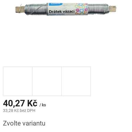
40,27 Kč
/ ks
33,28 Kč bez DPH
Měrná
Zvolte variantu
cena: