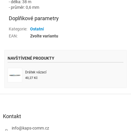
- délka: 38 m
- průměr: 0,6 mm
Doplňkové parametry
Kategorie
:
Ostatní
EAN
:
Zvolte variantu
NAVŠTÍVENÉ PRODUKTY
Drátek vázací
40,27 Kč
Z
á
p
a
Kontakt
t
í
info
@
kaps-comm.cz