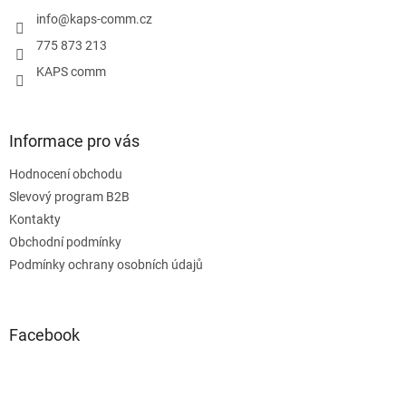
t
í
info
@
kaps-comm.cz
775 873 213
KAPS comm
Informace pro vás
Hodnocení obchodu
Slevový program B2B
Kontakty
Obchodní podmínky
Podmínky ochrany osobních údajů
Facebook