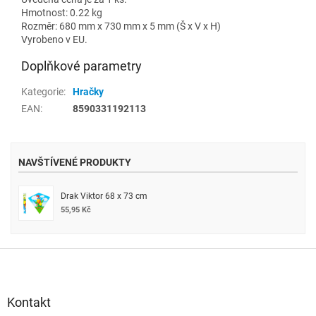
Hmotnost: 0.22 kg
Rozměr: 680 mm x 730 mm x 5 mm (Š x V x H)
Vyrobeno v EU.
Doplňkové parametry
Kategorie
:
Hračky
EAN
:
8590331192113
NAVŠTÍVENÉ PRODUKTY
Drak Viktor 68 x 73 cm
55,95 Kč
Z
á
p
a
Kontakt