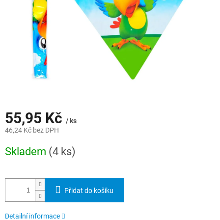
55,95 Kč
/ ks
46,24 Kč bez DPH
Měrná
Skladem
(4 ks)
cena:
Přidat do košíku
Detailní informace