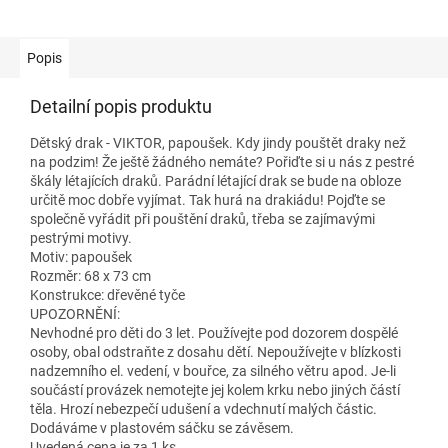
Popis
Detailní popis produktu
Dětský drak - VIKTOR, papoušek. Kdy jindy pouštět draky než
na podzim! Že ještě žádného nemáte? Pořiďte si u nás z pestré
škály létajících draků. Parádní létající drak se bude na obloze
určitě moc dobře vyjímat. Tak hurá na drakiádu! Pojďte se
společně vyřádit při pouštění draků, třeba se zajímavými
pestrými motivy.
Motiv: papoušek
Rozměr: 68 x 73 cm
Konstrukce: dřevěné tyče
UPOZORNĚNÍ:
Nevhodné pro děti do 3 let. Používejte pod dozorem dospělé
osoby, obal odstraňte z dosahu dětí. Nepoužívejte v blízkosti
nadzemního el. vedení, v bouřce, za silného větru apod. Je-li
součástí provázek nemotejte jej kolem krku nebo jiných částí
těla. Hrozí nebezpečí udušení a vdechnutí malých částic.
Dodáváme v plastovém sáčku se závěsem.
Uvedená cena je za 1 ks.