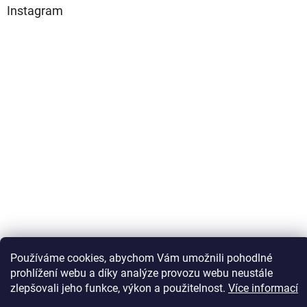
Instagram
Sledovat na Instagramu
Používáme cookies, abychom Vám umožnili pohodlné
prohlížení webu a díky analýze provozu webu neustále
zlepšovali jeho funkce, výkon a použitelnost.
Více informací
Vytvořil Shoptet