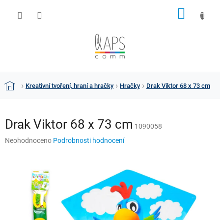
Přejít
NÁKUP
na
obsah
KOŠÍK
Kreativní tvoření, hraní a hračky
Hračky
Drak Viktor 68 x 73 cm
Domů
Drak Viktor 68 x 73 cm
1090058
Průměrné
Neohodnoceno
Podrobnosti hodnocení
hodnocení
produktu
je
0,0
z
5
hvězdiček.