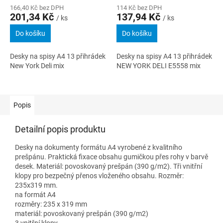
166,40 Kč bez DPH
114 Kč bez DPH
201,34 Kč
137,94 Kč
/ ks
/ ks
Do košíku
Do košíku
Desky na spisy A4 13 přihrádek
Desky na spisy A4 13 přihrádek
New York Deli mix
NEW YORK DELI E5558 mix
Popis
Detailní popis produktu
Desky na dokumenty formátu A4 vyrobené z kvalitního
prešpánu. Praktická fixace obsahu gumičkou přes rohy v barvě
desek. Materiál: povoskovaný prešpán (390 g/m2). Tři vnitřní
klopy pro bezpečný přenos vloženého obsahu. Rozměr:
235x319 mm.
na formát A4
rozměry: 235 x 319 mm
materiál: povoskovaný prešpán (390 g/m2)
3 vnitřní klopy