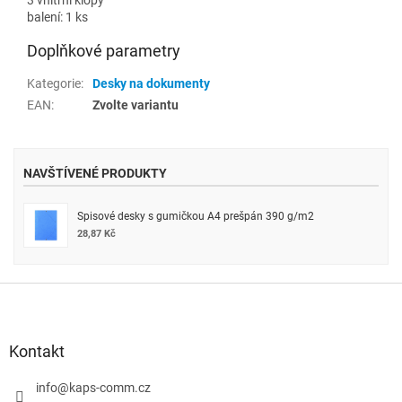
balení: 1 ks
Doplňkové parametry
Kategorie
:
Desky na dokumenty
EAN
:
Zvolte variantu
NAVŠTÍVENÉ PRODUKTY
Spisové desky s gumičkou A4 prešpán 390 g/m2
28,87 Kč
Z
á
p
a
Kontakt
t
í
info
@
kaps-comm.cz