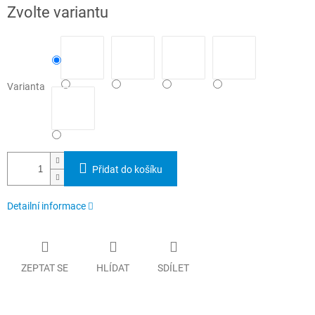
Měrná
Zvolte variantu
cena:
Varianta
Přidat do košíku
Detailní informace
ZEPTAT SE
HLÍDAT
SDÍLET