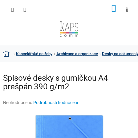
Přejít
NÁKUP
na
obsah
KOŠÍK
Kancelářské potřeby
Archivace a organizace
Desky na dokument
Domů
Spisové desky s gumičkou A4
prešpán 390 g/m2
Průměrné
Neohodnoceno
Podrobnosti hodnocení
hodnocení
produktu
je
0,0
z
5