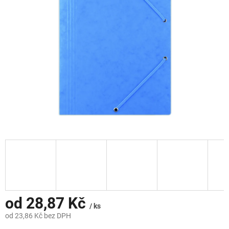
hvězdiček.
od
28,87 Kč
/ ks
od
23,86 Kč
bez DPH