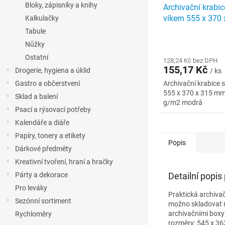
Bloky, zápisníky a knihy
Archivační krabic
víkem 555 x 370
Kalkulačky
lepenka 490 g/m
Tabule
Nůžky
Ostatní
128,24 Kč bez DPH
155,17 Kč
Drogerie, hygiena a úklid
/ ks
Gastro a občerstvení
Archivační krabice s
555 x 370 x 315 mm
Sklad a balení
g/m2 modrá
Psací a rýsovací potřeby
Kalendáře a diáře
Papíry, tonery a etikety
Popis
Dárkové předměty
Kreativní tvoření, hraní a hračky
Párty a dekorace
Detailní popis
Pro leváky
Praktická archiva
Sezónní sortiment
možno skladovat r
archivačními box
Rychloměry
rozměry: 545 x 3