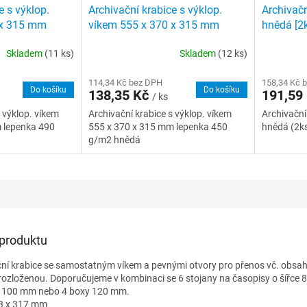
e s výklop.
Archivační krabice s výklop.
Archivačn
 x 315 mm
víkem 555 x 370 x 315 mm
hnědá [2k
2 modrá
lepenka 450 g/m2 hnědá
Skladem
(11 ks)
Skladem
(12 ks)
114,34 Kč bez DPH
158,34 Kč 
Do košíku
Do košíku
138,35 Kč
191,59
/ ks
 výklop. víkem
Archivační krabice s výklop. víkem
Archivační
 lepenka 490
555 x 370 x 315 mm lepenka 450
hnědá (2k
g/m2 hnědá
 produktu
ční krabice se samostatným víkem a pevnými otvory pro přenos vč. obsahu
ozloženou. Doporučujeme v kombinaci se 6 stojany na časopisy o šířce 
y 100 mm nebo 4 boxy 120 mm.
63 x 317 mm