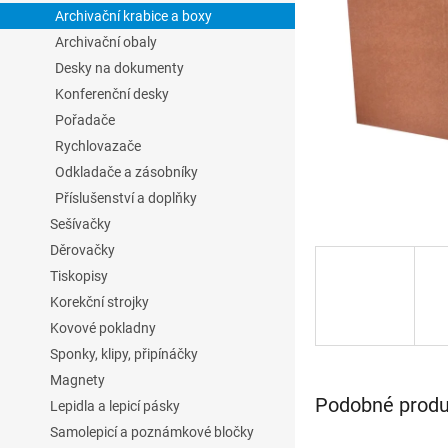
l
Archivační krabice a boxy
Archivační obaly
Desky na dokumenty
Konferenční desky
Pořadače
Rychlovazače
Odkladače a zásobníky
Příslušenství a doplňky
Sešívačky
Děrovačky
Tiskopisy
Korekční strojky
Kovové pokladny
Sponky, klipy, připínáčky
Magnety
Podobné produk
Lepidla a lepicí pásky
Samolepicí a poznámkové bločky