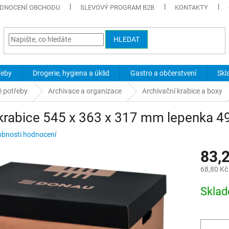
DNOCENÍ OBCHODU
SLEVOVÝ PROGRAM B2B
KONTAKTY
HLEDAT
řeby
Drogerie, hygiena a úklid
Gastro a občerstvení
Skl
é potřeby
Archivace a organizace
Archivační krabice a boxy
 krabice 545 x 363 x 317 mm lepenka 
bnosti hodnocení
83,
68,80 Kč
Měrná
Skla
cena: