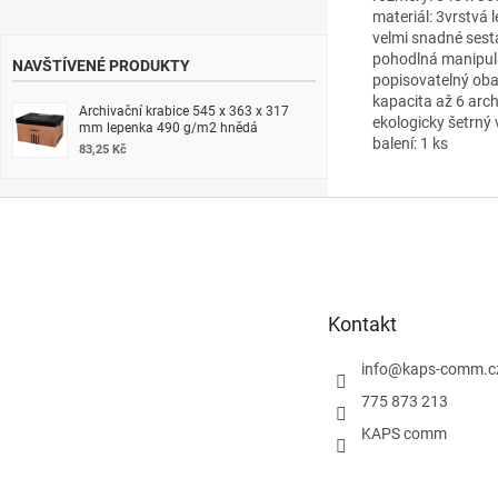
materiál: 3vrstvá
velmi snadné sest
pohodlná manipul
NAVŠTÍVENÉ PRODUKTY
popisovatelný oba
kapacita až 6 arc
Archivační krabice 545 x 363 x 317
ekologicky šetrný 
mm lepenka 490 g/m2 hnědá
balení: 1 ks
83,25 Kč
Z
á
p
a
t
Kontakt
í
info
@
kaps-comm.c
775 873 213
KAPS comm