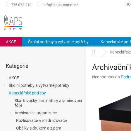
Přejít
HO
775 873 213
info@kaps-comm.cz
na
obsah
AKCE
Školní potřeby a výtvarné potřeby
Kancelářské pot
P
Domů
Kancelářsk
o
Přeskočit
s
Kategorie
Archivační
kategorie
t
r
Průměrné
Neohodnoceno
Podro
AKCE
a
hodnocení
Školní potřeby a výtvarné potřeby
n
produktu
Kancelářské potřeby
n
je
0,0
í
Skartovačky, laminátory a laminovací
z
fólie
p
5
a
Archivace a organizace
hvězdiček.
n
Rozlišovače a rozdružovače
e
Obálky s drukem a zipem