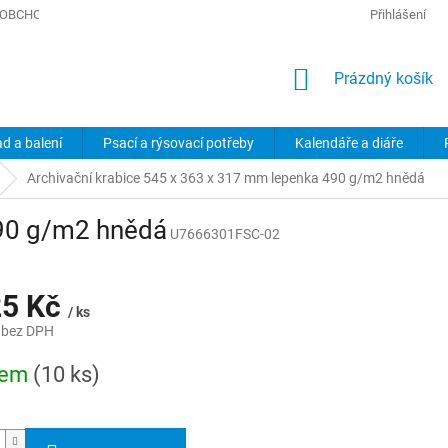
OBCHODNÍ PODMÍNKY
PODMÍNKY OCHRANY OSOBNÍCH ÚDAJŮ
Přihlášení
NÁKUPNÍ
Prázdný košík
KOŠÍK
ad a balení
Psací a rýsovací potřeby
Kalendáře a diáře
Archivační krabice 545 x 363 x 317 mm lepenka 490 g/m2 hnědá
490 g/m2 hnědá
U7666301FSC-02
25 Kč
/ ks
 bez DPH
dem
(10 ks)