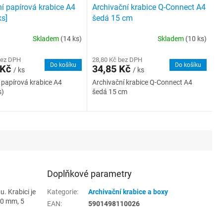
í papírová krabice A4
Archivační krabice Q-Connect A4
s]
šedá 15 cm
Skladem
(14 ks)
Skladem
(10 ks)
bez DPH
28,80 Kč bez DPH
Do košíku
Do košíku
 Kč
34,85 Kč
/ ks
/ ks
 papírová krabice A4
Archivační krabice Q-Connect A4
s)
šedá 15 cm
Doplňkové parametry
. Krabici je
Kategorie
:
Archivační krabice a boxy
80 mm, 5
EAN
:
5901498110026