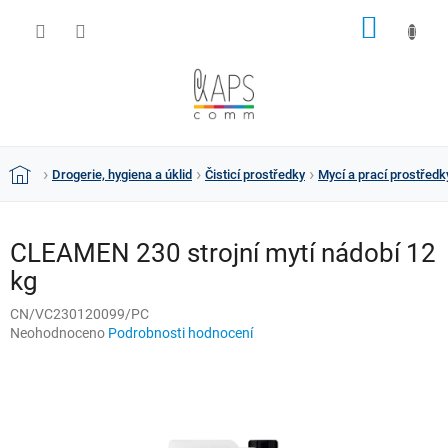
Přejít
NÁKUP
na
obsah
KOŠÍK
Drogerie, hygiena a úklid
Čisticí prostředky
Mycí a prací prostředk
Domů
CLEAMEN 230 strojní mytí nádobí 12
kg
CN/VC230120099/PC
Průměrné
Neohodnoceno
Podrobnosti hodnocení
hodnocení
produktu
je
0,0
z
5