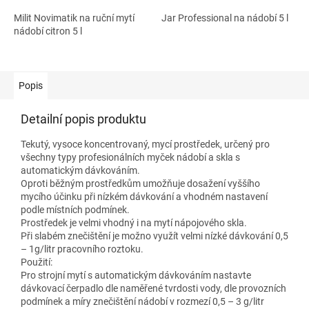
Milit Novimatik na ruční mytí
Jar Professional na nádobí 5 l
nádobí citron 5 l
Popis
Detailní popis produktu
Tekutý, vysoce koncentrovaný, mycí prostředek, určený pro
všechny typy profesionálních myček nádobí a skla s
automatickým dávkováním.
Oproti běžným prostředkům umožňuje dosažení vyššího
mycího účinku při nízkém dávkování a vhodném nastavení
podle místních podmínek.
Prostředek je velmi vhodný i na mytí nápojového skla.
Při slabém znečištění je možno využít velmi nízké dávkování 0,5
– 1g/litr pracovního roztoku.
Použití:
Pro strojní mytí s automatickým dávkováním nastavte
dávkovací čerpadlo dle naměřené tvrdosti vody, dle provozních
podmínek a míry znečištění nádobí v rozmezí 0,5 – 3 g/litr