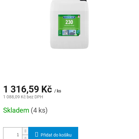
hvězdiček.
1 316,59 Kč
/ ks
1 088,09 Kč bez DPH
Měrná
Skladem
(4 ks)
cena:
Přidat do košíku