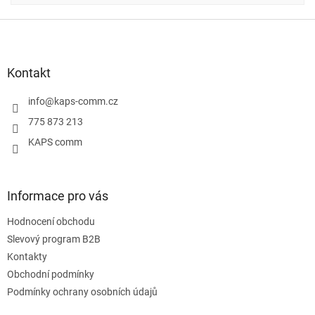
Z
á
p
a
Kontakt
t
í
info
@
kaps-comm.cz
775 873 213
KAPS comm
Informace pro vás
Hodnocení obchodu
Slevový program B2B
Kontakty
Obchodní podmínky
Podmínky ochrany osobních údajů