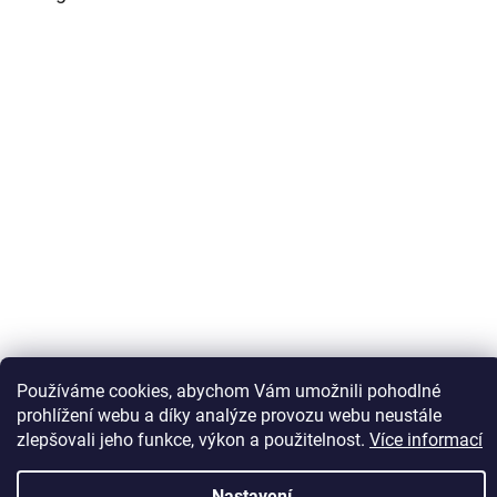
Sledovat na Instagramu
Používáme cookies, abychom Vám umožnili pohodlné
prohlížení webu a díky analýze provozu webu neustále
zlepšovali jeho funkce, výkon a použitelnost.
Více informací
Vytvořil Shoptet
Nastavení