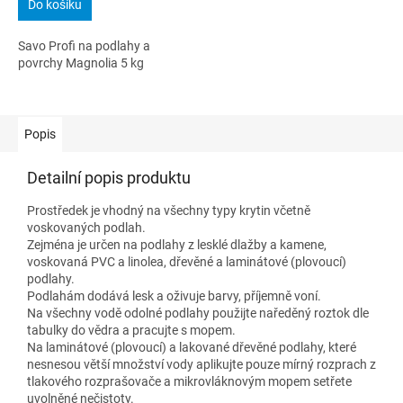
Do košíku
Savo Profi na podlahy a
povrchy Magnolia 5 kg
Popis
Detailní popis produktu
Prostředek je vhodný na všechny typy krytin včetně
voskovaných podlah.
Zejména je určen na podlahy z lesklé dlažby a kamene,
voskovaná PVC a linolea, dřevěné a laminátové (plovoucí)
podlahy.
Podlahám dodává lesk a oživuje barvy, příjemně voní.
Na všechny vodě odolné podlahy použijte naředěný roztok dle
tabulky do vědra a pracujte s mopem.
Na laminátové (plovoucí) a lakované dřevěné podlahy, které
nesnesou větší množství vody aplikujte pouze mírný rozprach z
tlakového rozprašovače a mikrovláknovým mopem setřete
uvolněné nečistoty.