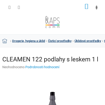
Přejít
NÁKUP
na
obsah
KOŠÍK
Drogerie, hygiena a úklid
Čisticí prostředky
Úklidové prostředky
Domů
CLEAMEN 122 podlahy s leskem 1 l
Průměrné
Neohodnoceno
Podrobnosti hodnocení
hodnocení
produktu
je
0,0
z
5
hvězdiček.