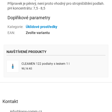
Přípravek je pěnivý, není proto vhodný pro strojníčištění podlah.
pH koncentrátu: 7,5 - 8,5
Doplňkové parametry
Kategorie
:
Úklidové prostředky
EAN
:
Zvolte variantu
NAVŠTÍVENÉ PRODUKTY
CLEAMEN 122 podlahy s leskem 1 l
90,16 Kč
Z
á
p
a
Kontakt
t
info
@
kaps-comm.cz