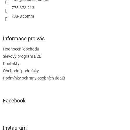
í
775 873 213
KAPS comm
Informace pro vás
Hodnocení obchodu
Slevový program B2B
Kontakty
Obchodní podmínky
Podmínky ochrany osobních údajů
Facebook
Instagram