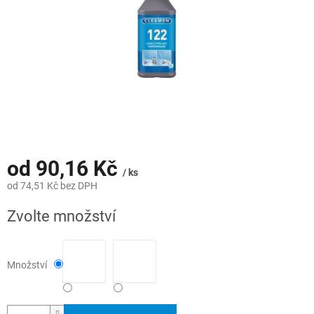
od
90,16 Kč
/ ks
od
74,51 Kč
bez DPH
Měrná
Zvolte množství
cena:
Množství