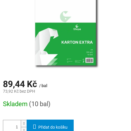
hvězdiček.
89,44 Kč
/ bal
73,92 Kč bez DPH
Měrná
Skladem
(10 bal)
cena:
Přidat do košíku