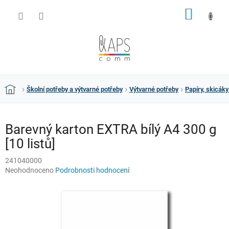
Přejít
NÁKUP
na
obsah
KOŠÍK
Školní potřeby a výtvarné potřeby
Výtvarné potřeby
Papíry, skicáky
Domů
Barevný karton EXTRA bílý A4 300 g
[10 listů]
241040000
Průměrné
Neohodnoceno
Podrobnosti hodnocení
hodnocení
produktu
je
0,0
z
5