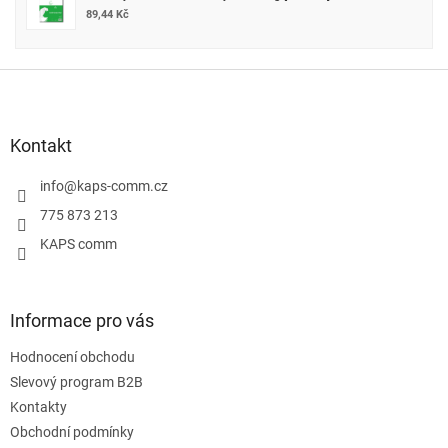
89,44 Kč
Z
á
p
a
Kontakt
t
í
info
@
kaps-comm.cz
775 873 213
KAPS comm
Informace pro vás
Hodnocení obchodu
Slevový program B2B
Kontakty
Obchodní podmínky