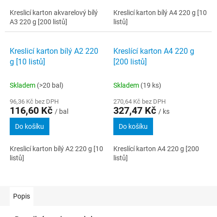
Kreslicí karton akvarelový bílý
Kreslicí karton bílý A4 220 g [10
A3 220 g [200 listů]
listů]
Kreslicí karton bílý A2 220
Kreslící karton A4 220 g
g [10 listů]
[200 listů]
Skladem
(>20 bal)
Skladem
(19 ks)
96,36 Kč bez DPH
270,64 Kč bez DPH
116,60 Kč
327,47 Kč
/ bal
/ ks
Do košíku
Do košíku
Kreslicí karton bílý A2 220 g [10
Kreslící karton A4 220 g [200
listů]
listů]
Popis