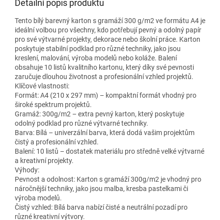
Detailní popis produktu
Tento bílý barevný karton s gramáží 300 g/m2 ve formátu A4 je
ideální volbou pro všechny, kdo potřebují pevný a odolný papír
pro své výtvarné projekty, dekorace nebo školní práce. Karton
poskytuje stabilní podklad pro různé techniky, jako jsou
kreslení, malování, výroba modelů nebo koláže. Balení
obsahuje 10 listů kvalitního kartonu, který díky své pevnosti
zaručuje dlouhou životnost a profesionální vzhled projektů.
Klíčové vlastnosti:
Formát: A4 (210 x 297 mm) – kompaktní formát vhodný pro
široké spektrum projektů.
Gramáž: 300g/m2 – extra pevný karton, který poskytuje
odolný podklad pro různé výtvarné techniky.
Barva: Bílá – univerzální barva, která dodá vašim projektům
čistý a profesionální vzhled.
Balení: 10 listů – dostatek materiálu pro středně velké výtvarné
a kreativní projekty.
Výhody:
Pevnost a odolnost: Karton s gramáží 300g/m2 je vhodný pro
náročnější techniky, jako jsou malba, kresba pastelkami či
výroba modelů.
Čistý vzhled: Bílá barva nabízí čisté a neutrální pozadí pro
různé kreativní výtvory.