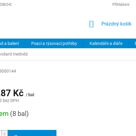
OBCHODNÍ PODMÍNKY
PODMÍNKY OCHRANY OSOBNÍCH ÚDAJŮ
Přihlášení
NÁKUPNÍ
Prázdný košík
KOŠÍK
ad a balení
Psací a rýsovací potřeby
Kalendáře a diáře
tandard medvěd
8000144
,87 Kč
/ bal
č bez DPH
dem
(8 bal)