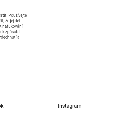
rtit. Používejte
 že jej děti
 K nafukování
nek způsobit
vdechnutí a
ok
Instagram