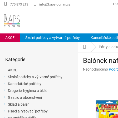
Přejít
HO
775 873 213
info@kaps-comm.cz
na
obsah
AKCE
Školní potřeby a výtvarné potřeby
Kancelářské pot
P
Domů
Párty a dek
o
Přeskočit
s
Kategorie
Balónek na
kategorie
t
r
Průměrné
Neohodnoceno
Podro
AKCE
a
hodnocení
Školní potřeby a výtvarné potřeby
n
produktu
Kancelářské potřeby
n
je
0,0
í
Drogerie, hygiena a úklid
z
p
Gastro a občerstvení
5
a
hvězdiček.
Sklad a balení
n
Psací a rýsovací potřeby
e