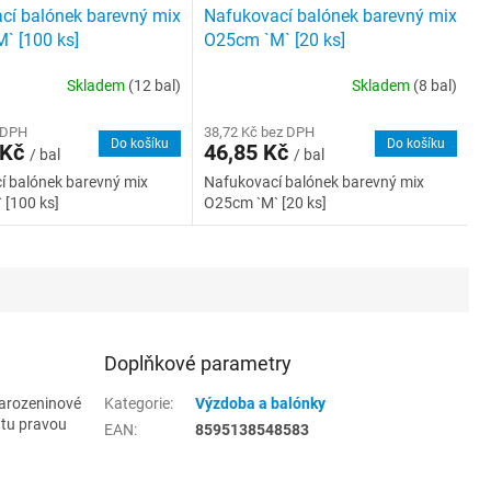
cí balónek barevný mix
Nafukovací balónek barevný mix
` [100 ks]
O25cm `M` [20 ks]
Skladem
(12 bal)
Skladem
(8 bal)
 DPH
38,72 Kč bez DPH
Do košíku
Do košíku
 Kč
46,85 Kč
/ bal
/ bal
í balónek barevný mix
Nafukovací balónek barevný mix
 [100 ks]
O25cm `M` [20 ks]
Doplňkové parametry
narozeninové
Kategorie
:
Výzdoba a balónky
 tu pravou
EAN
:
8595138548583