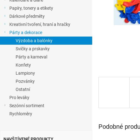
Kalendáře a diáře
l
Papíry, tonery a etikety
Dárkové předměty
Kreativní tvoření, hraní a hračky
Párty a dekorace
Výzdoba a balónky
Svíčky a prskavky
Párty a karneval
Konfety
Lampiony
Pozvánky
Ostatní
Pro leváky
Sezónní sortiment
Rychloměry
Podobné produk
NAVŠTÍVENÉ PRODUKTY