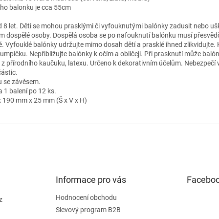
ho balonku je cca 55cm
 8 let. Děti se mohou prasklými či vyfouknutými balónky zadusit nebo ušk
 dospělé osoby. Dospělá osoba se po nafouknutí balónku musí přesvědčit,
. Vyfouklé balónky udržujte mimo dosah dětí a prasklé ihned zlikvidujte.
umpičku. Nepřibližujte balónky k očím a obličeji. Při prasknutí může baló
 z přírodního kaučuku, latexu. Určeno k dekorativním účelům. Nebezpečí 
ástic.
 se závěsem.
 1 balení po 12 ks.
 190 mm x 25 mm (Š x V x H)
Informace pro vás
Facebo
Hodnocení obchodu
z
Slevový program B2B