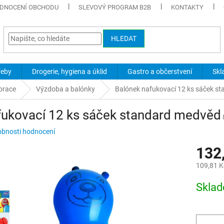
DNOCENÍ OBCHODU
SLEVOVÝ PROGRAM B2B
KONTAKTY
HLEDAT
řeby
Drogerie, hygiena a úklid
Gastro a občerstvení
Skl
orace
Výzdoba a balónky
Balónek nafukovací 12 ks sáček s
fukovací 12 ks sáček standard medvěd
bnosti hodnocení
132
109,81 K
Měrná
Skla
cena: