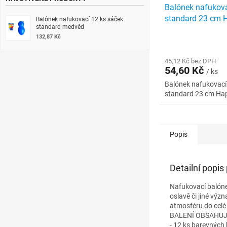
Balónek nafukova
standard 23 cm 
Balónek nafukovací 12 ks sáček
standard medvěd
mix
132,87 Kč
45,12 Kč bez DPH
54,60 Kč
/ ks
Balónek nafukovací
standard 23 cm Hap
Popis
Detailní popis
Nafukovací balón
oslavě či jiné vý
atmosféru do celé
BALENÍ OBSAHUJ
- 12 ks barevných