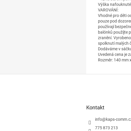
Výška nafouknuté
VAROVÁNÍ:
Vhodné pro děti od
pouze pod dozorem
používají bezpečně
balónků použíjte p
zranění. Vyrobeno
spolknutí malých č
Dodáváme v sáčku
Uvedená cena je za
Rozměr: 140 mm x
Z
á
p
a
t
Kontakt
í
info
@
kaps-comm.c
775 873 213