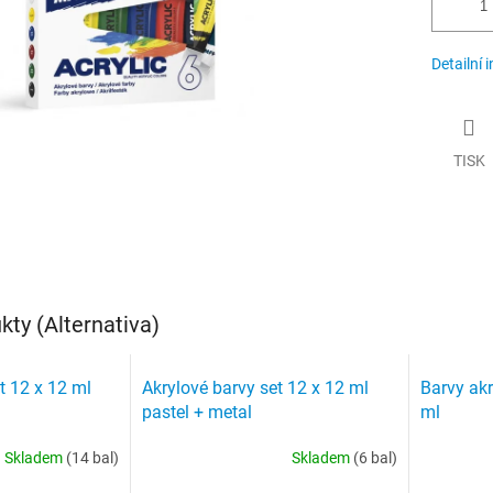
Detailní 
TISK
ty (Alternativa)
t 12 x 12 ml
Akrylové barvy set 12 x 12 ml
Barvy akr
pastel + metal
ml
Skladem
(14 bal)
Skladem
(6 bal)