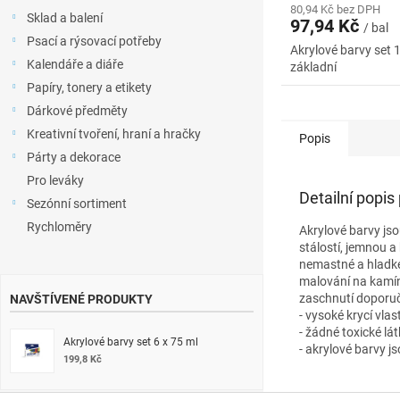
80,94 Kč bez DPH
Sklad a balení
97,94 Kč
/ bal
Psací a rýsovací potřeby
Akrylové barvy set 
Kalendáře a diáře
základní
Papíry, tonery a etikety
Dárkové předměty
Kreativní tvoření, hraní a hračky
Popis
Párty a dekorace
Pro leváky
Detailní popis
Sezónní sortiment
Rychloměry
Akrylové barvy jso
stálostí, jemnou 
nemastné a hladké 
malování na kamínk
zaschnutí doporuč
NAVŠTÍVENÉ PRODUKTY
- vysoké krycí vlas
- žádné toxické lá
Akrylové barvy set 6 x 75 ml
- akrylové barvy j
199,8 Kč