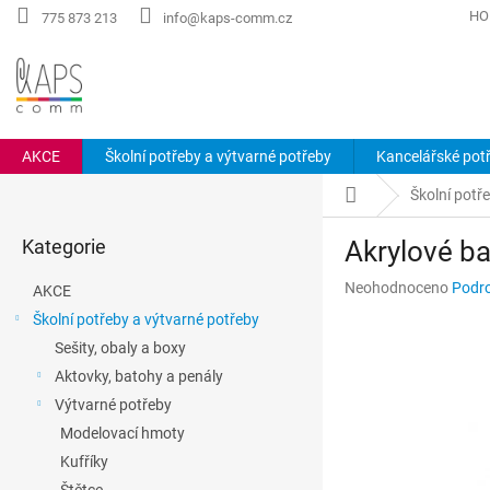
Přejít
HO
775 873 213
info@kaps-comm.cz
na
obsah
AKCE
Školní potřeby a výtvarné potřeby
Kancelářské pot
P
Domů
Školní potř
o
Přeskočit
s
Kategorie
Akrylové ba
kategorie
t
r
Průměrné
Neohodnoceno
Podro
AKCE
a
hodnocení
Školní potřeby a výtvarné potřeby
n
produktu
Sešity, obaly a boxy
n
je
0,0
í
Aktovky, batohy a penály
z
p
Výtvarné potřeby
5
a
hvězdiček.
Modelovací hmoty
n
Kufříky
e