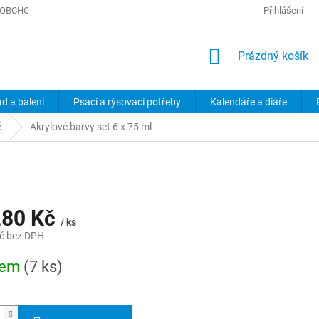
OBCHODNÍ PODMÍNKY
PODMÍNKY OCHRANY OSOBNÍCH ÚDAJŮ
Přihlášení
NÁKUPNÍ
Prázdný košík
KOŠÍK
ad a balení
Psací a rýsovací potřeby
Kalendáře a diáře
é
Akrylové barvy set 6 x 75 ml
,80 Kč
/ ks
č bez DPH
dem
(7 ks)