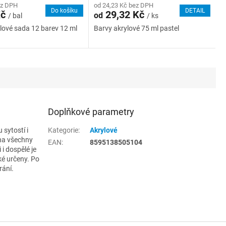
ez DPH
od 24,23 Kč bez DPH
Do košíku
DETAIL
Kč
29,32 Kč
od
/ bal
/ ks
lové sada 12 barev 12 ml
Barvy akrylové 75 ml pastel
Doplňkové parametry
sytostí i
Kategorie
:
Akrylové
 na všechny
EAN
:
8595138505104
i dospělé je
ké určeny. Po
rání.