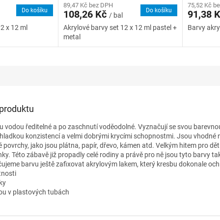
89,47 Kč bez DPH
75,52 Kč b
Do košíku
Do košíku
108,26 Kč
91,38 
/ bal
12 x 12 ml
Akrylové barvy set 12 x 12 ml pastel +
Barvy akry
metal
 produktu
u vodou ředitelné a po zaschnutí voděodolné. Vyznačují se svou barevnou 
a hladkou konzistencí a velmi dobrými krycími schopnostmi. Jsou vhodné
povrchy, jako jsou plátna, papír, dřevo, kámen atd. Velkým hitem pro děti 
y. Této zábavě již propadly celé rodiny a právě pro ně jsou tyto barvy ta
ujeme barvu ještě zafixovat akrylovým lakem, který kresbu dokonale och
tnosti
tky
sou v plastových tubách