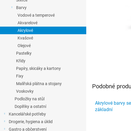
Štětce
l
Barvy
Vodové a temperové
Akvarelové
Akrylové
Kvašové
Olejové
Pastelky
Křídy
Papíry, skicáky a kartony
Fixy
Malířská plátna a stojany
Podobné produk
Voskovky
Podložky na stůl
Akrylové barvy se
Doplňky a ostatní
základní
Kancelářské potřeby
Drogerie, hygiena a úklid
Gastro a občerstvení