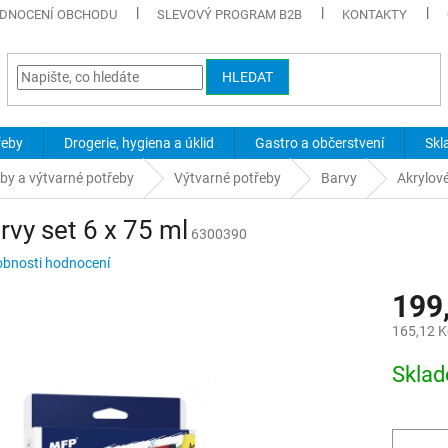
DNOCENÍ OBCHODU
SLEVOVÝ PROGRAM B2B
KONTAKTY
HLEDAT
řeby
Drogerie, hygiena a úklid
Gastro a občerstvení
Skl
eby a výtvarné potřeby
Výtvarné potřeby
Barvy
Akrylov
rvy set 6 x 75 ml
6300390
bnosti hodnocení
199
165,12 K
Měrná
Skla
cena: