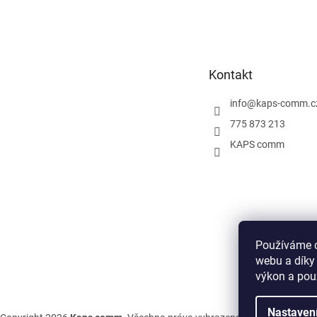
Z
á
p
a
t
Kontakt
í
info
@
kaps-comm.c
775 873 213
KAPS comm
Používáme c
webu a díky
výkon a pou
Nastaven