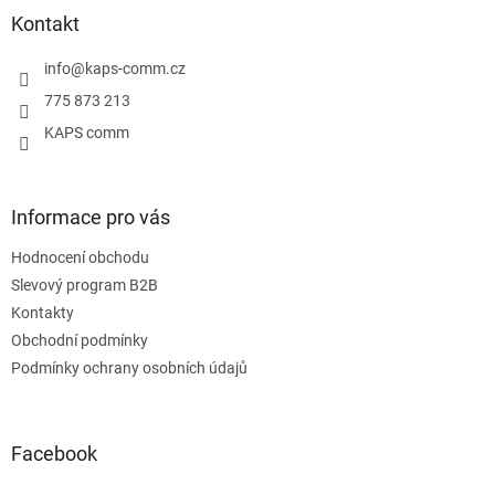
a
Kontakt
t
í
info
@
kaps-comm.cz
775 873 213
KAPS comm
Informace pro vás
Hodnocení obchodu
Slevový program B2B
Kontakty
Obchodní podmínky
Podmínky ochrany osobních údajů
Facebook