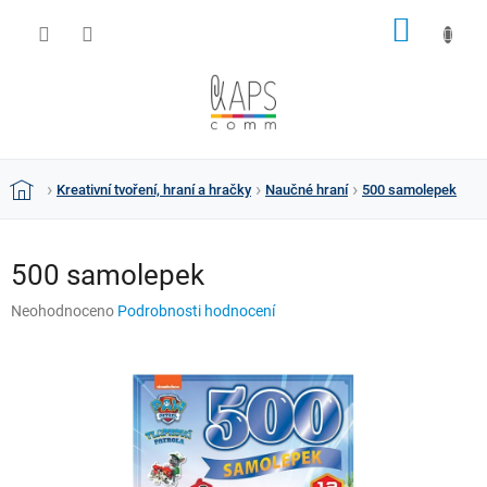
Přejít
NÁKUP
na
obsah
KOŠÍK
Kreativní tvoření, hraní a hračky
Naučné hraní
500 samolepek
Domů
500 samolepek
Průměrné
Neohodnoceno
Podrobnosti hodnocení
hodnocení
produktu
je
0,0
z
5
hvězdiček.