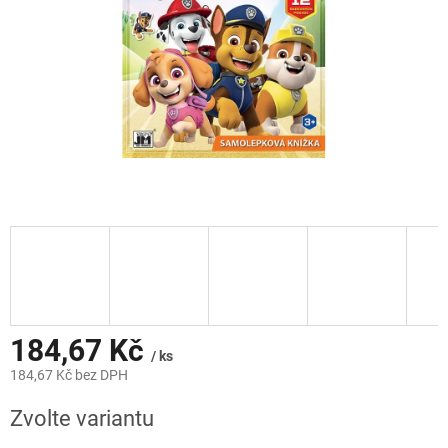
184,67 Kč
/ ks
184,67 Kč bez DPH
Měrná
Zvolte variantu
cena: