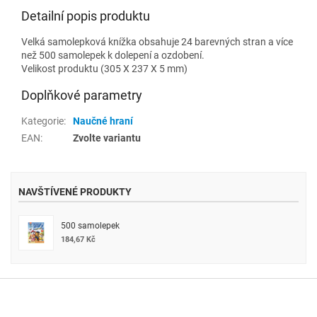
Detailní popis produktu
Velká samolepková knížka obsahuje 24 barevných stran a více
než 500 samolepek k dolepení a ozdobení.
Velikost produktu (305 X 237 X 5 mm)
Doplňkové parametry
Kategorie
:
Naučné hraní
EAN
:
Zvolte variantu
NAVŠTÍVENÉ PRODUKTY
500 samolepek
184,67 Kč
Z
á
p