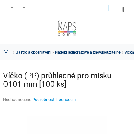
Přejít
NÁKUP
na
obsah
KOŠÍK
Gastro a občerstvení
Nádobí jednorázové a znovupoužitelné
Víčka
Domů
Víčko (PP) průhledné pro misku
O101 mm [100 ks]
Průměrné
Neohodnoceno
Podrobnosti hodnocení
hodnocení
produktu
je
0,0
z
5