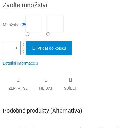
Měrná
Zvolte množství
cena:
Množství
Přidat do košíku
Detailní informace
ZEPTAT SE
HLÍDAT
SDÍLET
Podobné produkty (Alternativa)