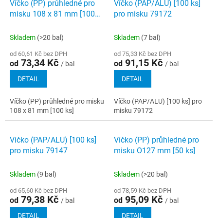
Víčko (PP) průhledné pro
Víčko (PAP/ALU) [100 ks]
misku 108 x 81 mm [100
pro misku 79172
ks]
Skladem
(>20 bal)
Skladem
(7 bal)
od 60,61 Kč bez DPH
od 75,33 Kč bez DPH
73,34 Kč
91,15 Kč
od
od
/ bal
/ bal
DETAIL
DETAIL
Víčko (PP) průhledné pro misku
Víčko (PAP/ALU) [100 ks] pro
108 x 81 mm [100 ks]
misku 79172
Víčko (PAP/ALU) [100 ks]
Víčko (PP) průhledné pro
pro misku 79147
misku O127 mm [50 ks]
Skladem
(9 bal)
Skladem
(>20 bal)
od 65,60 Kč bez DPH
od 78,59 Kč bez DPH
79,38 Kč
95,09 Kč
od
od
/ bal
/ bal
DETAIL
DETAIL