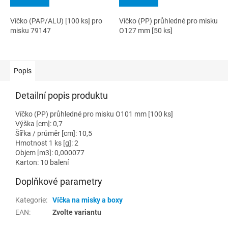
Víčko (PAP/ALU) [100 ks] pro
Víčko (PP) průhledné pro misku
misku 79147
O127 mm [50 ks]
Popis
Detailní popis produktu
Víčko (PP) průhledné pro misku O101 mm [100 ks]
Výška [cm]: 0,7
Šířka / průměr [cm]: 10,5
Hmotnost 1 ks [g]: 2
Objem [m3]: 0,000077
Karton: 10 balení
Doplňkové parametry
Kategorie
:
Víčka na misky a boxy
EAN
:
Zvolte variantu