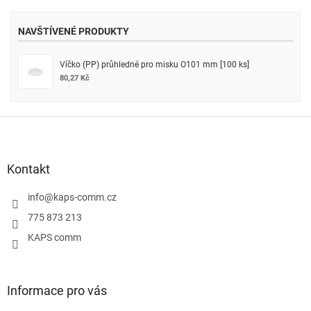
NAVŠTÍVENÉ PRODUKTY
Víčko (PP) průhledné pro misku O101 mm [100 ks]
80,27 Kč
Z
á
p
a
Kontakt
t
í
info
@
kaps-comm.cz
775 873 213
KAPS comm
Informace pro vás