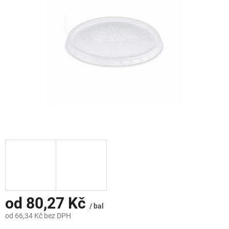
hvězdiček.
od
80,27 Kč
/ bal
od
66,34 Kč
bez DPH