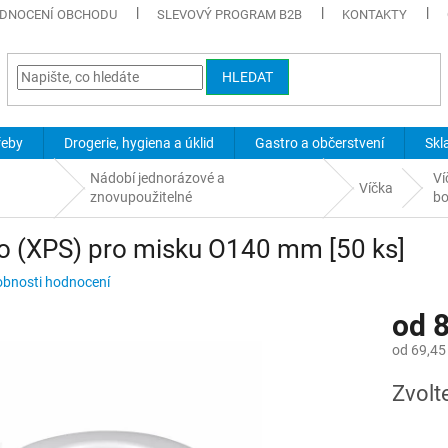
DNOCENÍ OBCHODU
SLEVOVÝ PROGRAM B2B
KONTAKTY
HLEDAT
řeby
Drogerie, hygiena a úklid
Gastro a občerstvení
Skl
Nádobí jednorázové a
Ví
Víčka
znovupoužitelné
b
o (XPS) pro misku O140 mm [50 ks]
bnosti hodnocení
od
8
od
69,45
Měrná
Zvolt
cena: