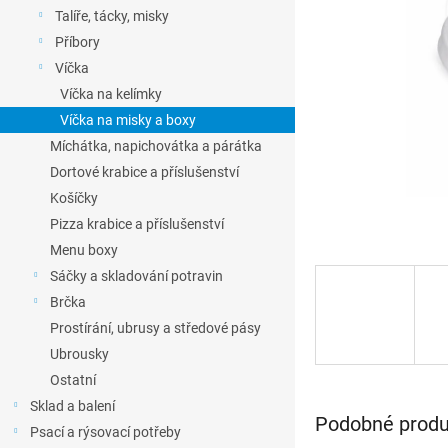
l
Talíře, tácky, misky
Příbory
Víčka
Víčka na kelímky
Víčka na misky a boxy
Míchátka, napichovátka a párátka
Dortové krabice a příslušenství
Košíčky
Pizza krabice a příslušenství
Menu boxy
Sáčky a skladování potravin
Brčka
Prostírání, ubrusy a středové pásy
Ubrousky
Ostatní
Sklad a balení
Podobné produk
Psací a rýsovací potřeby