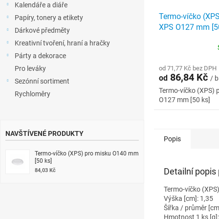
Kalendáře a diáře
Termo-víčko (XPS
Papíry, tonery a etikety
XPS O127 mm [50
Dárkové předměty
Kreativní tvoření, hraní a hračky
Párty a dekorace
Pro leváky
od 71,77 Kč bez DPH
86,84 Kč
od
/ b
Sezónní sortiment
Termo-víčko (XPS) 
Rychloměry
O127 mm [50 ks]
NAVŠTÍVENÉ PRODUKTY
Popis
Termo-víčko (XPS) pro misku O140 mm
[50 ks]
Detailní popis
84,03 Kč
Termo-víčko (XPS
Výška [cm]: 1,35
Šířka / průměr [cm
Hmotnost 1 ks [g]: