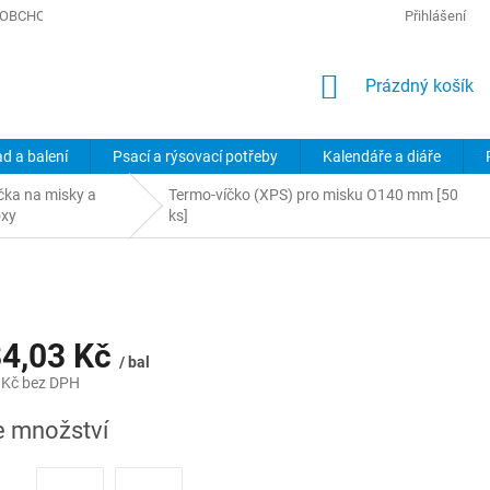
OBCHODNÍ PODMÍNKY
PODMÍNKY OCHRANY OSOBNÍCH ÚDAJŮ
Přihlášení
NÁKUPNÍ
Prázdný košík
KOŠÍK
ad a balení
Psací a rýsovací potřeby
Kalendáře a diáře
čka na misky a
Termo-víčko (XPS) pro misku O140 mm [50
oxy
ks]
4,03 Kč
/ bal
 Kč
bez DPH
e množství