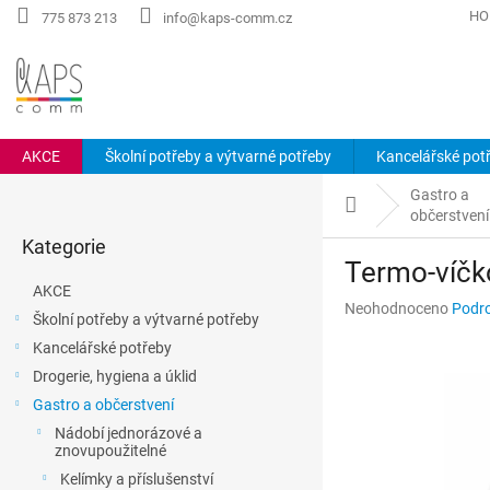
Přejít
HO
775 873 213
info@kaps-comm.cz
na
obsah
AKCE
Školní potřeby a výtvarné potřeby
Kancelářské pot
P
Gastro a
o
Domů
občerstvení
Přeskočit
s
Kategorie
kategorie
t
Termo-víčk
r
AKCE
a
Průměrné
Neohodnoceno
Podro
Školní potřeby a výtvarné potřeby
n
hodnocení
Kancelářské potřeby
n
produktu
je
í
Drogerie, hygiena a úklid
0,0
p
Gastro a občerstvení
z
a
5
Nádobí jednorázové a
n
znovupoužitelné
hvězdiček.
e
Kelímky a příslušenství