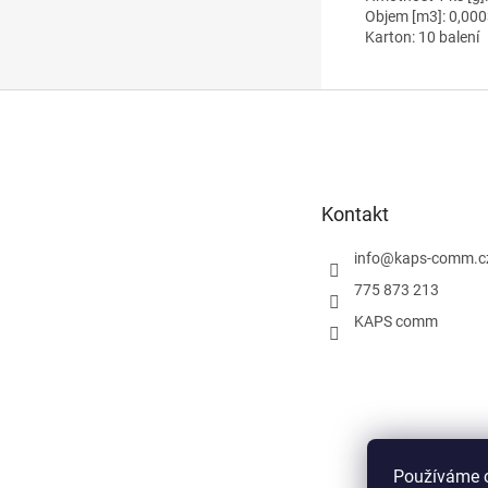
Objem [m3]: 0,00
Karton: 10 balení
Z
á
p
a
t
Kontakt
í
info
@
kaps-comm.c
775 873 213
KAPS comm
Používáme c