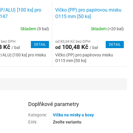
P/ALU) [100 ks] pro
Víčko (PP) pro papírovou misku
9147
O115 mm [50 ks]
Skladem
(9 bal)
Skladem
(>20 bal)
č bez DPH
od 83,04 Kč bez DPH
DETAIL
DETAIL
8 Kč
100,48 Kč
od
/ bal
/ bal
/ALU) [100 ks] pro misku
Víčko (PP) pro papírovou misku
O115 mm [50 ks]
Doplňkové parametry
Kategorie
:
Víčka na misky a boxy
EAN
:
Zvolte variantu