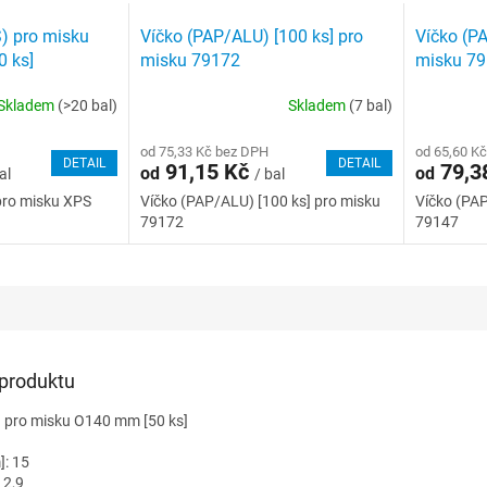
) pro misku
Víčko (PAP/ALU) [100 ks] pro
Víčko (PA
 ks]
misku 79172
misku 7
Skladem
(>20 bal)
Skladem
(7 bal)
od 75,33 Kč bez DPH
od 65,60 K
DETAIL
DETAIL
91,15 Kč
79,3
od
od
al
/ bal
pro misku XPS
Víčko (PAP/ALU) [100 ks] pro misku
Víčko (PAP
79172
79147
 produktu
) pro misku O140 mm [50 ks]
]: 15
 2,9