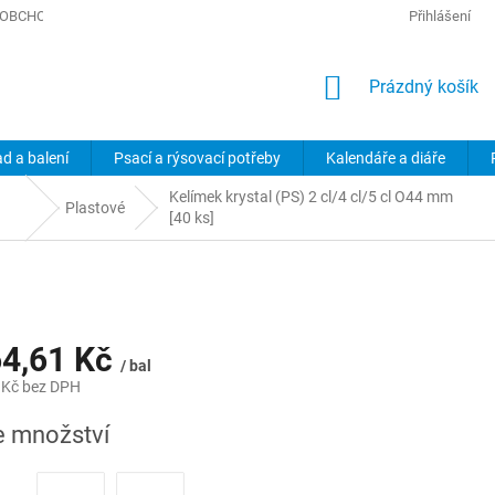
OBCHODNÍ PODMÍNKY
PODMÍNKY OCHRANY OSOBNÍCH ÚDAJŮ
Přihlášení
NÁKUPNÍ
Prázdný košík
KOŠÍK
ad a balení
Psací a rýsovací potřeby
Kalendáře a diáře
Kelímek krystal (PS) 2 cl/4 cl/5 cl O44 mm
Plastové
[40 ks]
4,61 Kč
/ bal
 Kč
bez DPH
e množství