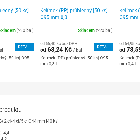
ledný [50 ks]
Kelímek (PP) průhledný [50 ks]
Kelímek (
O95 mm 0,3 l
O95 mm 0
Skladem
(>20 bal)
Skladem
(>20 bal)
od 56,40 Kč bez DPH
od 64,95 K
DETAIL
DETAIL
68,24 Kč
78,5
od
od
al
/ bal
dný [50 ks] O95
Kelímek (PP) průhledný [50 ks] O95
Kelímek (P
mm 0,3 l
mm 0,4 l
 produktu
S) 2 cl/4 cl/5 cl O44 mm [40 ks]
]: 4,4
 4,2