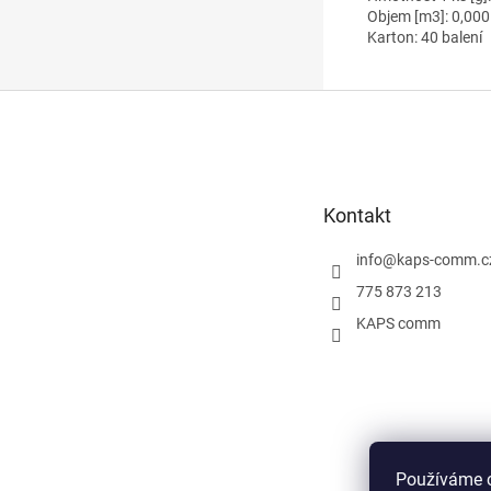
Objem [m3]: 0,00
Karton: 40 balení
Z
á
p
a
t
Kontakt
í
info
@
kaps-comm.c
775 873 213
KAPS comm
Používáme c