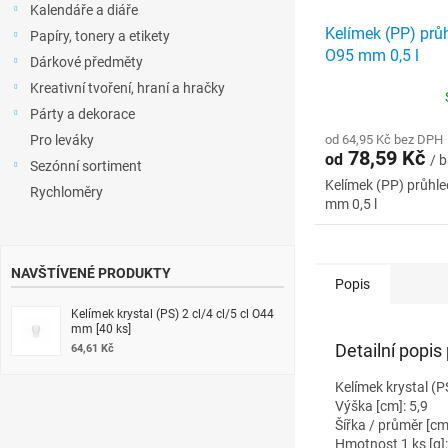
Kalendáře a diáře
Kelímek (PP) průh
Papíry, tonery a etikety
O95 mm 0,5 l
Dárkové předměty
Kreativní tvoření, hraní a hračky
Párty a dekorace
Pro leváky
od 64,95 Kč bez DPH
78,59 Kč
od
/ b
Sezónní sortiment
Kelímek (PP) průhle
Rychloměry
mm 0,5 l
NAVŠTÍVENÉ PRODUKTY
Popis
Kelímek krystal (PS) 2 cl/4 cl/5 cl O44
mm [40 ks]
Detailní popis
64,61 Kč
Kelímek krystal (P
Výška [cm]: 5,9
Šířka / průměr [cm
Hmotnost 1 ks [g]: