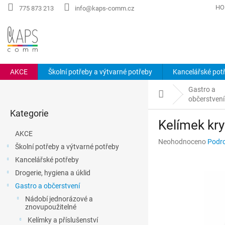
Přejít
HO
775 873 213
info@kaps-comm.cz
na
obsah
AKCE
Školní potřeby a výtvarné potřeby
Kancelářské pot
P
Gastro a
o
Domů
občerstvení
Přeskočit
s
Kategorie
kategorie
t
Kelímek kry
r
AKCE
a
Průměrné
Neohodnoceno
Podro
Školní potřeby a výtvarné potřeby
n
hodnocení
Kancelářské potřeby
n
produktu
je
í
Drogerie, hygiena a úklid
0,0
p
Gastro a občerstvení
z
a
5
Nádobí jednorázové a
n
znovupoužitelné
hvězdiček.
e
Kelímky a příslušenství