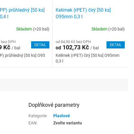
PP) průhledný [50 ks]
Kelímek (rPET) čirý [50 ks]
,4 l
O95mm 0,3 l
Skladem
(>20 bal)
Skladem
(>20 bal)
č bez DPH
od 84,90 Kč bez DPH
DETAIL
DETAIL
9 Kč
102,73 Kč
od
/ bal
/ bal
P) průhledný [50 ks] O95
Kelímek (rPET) čirý [50 ks] O95mm
0,3 l
Doplňkové parametry
Kategorie
:
Plastové
EAN
:
Zvolte variantu