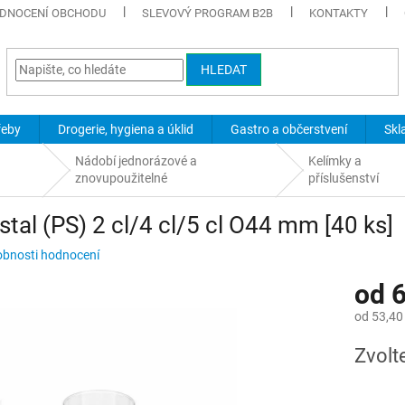
DNOCENÍ OBCHODU
SLEVOVÝ PROGRAM B2B
KONTAKTY
HLEDAT
řeby
Drogerie, hygiena a úklid
Gastro a občerstvení
Skl
Nádobí jednorázové a
Kelímky a
znovupoužitelné
příslušenství
stal (PS) 2 cl/4 cl/5 cl O44 mm [40 ks]
bnosti hodnocení
od
6
od
53,40
Měrná
Zvolt
cena: