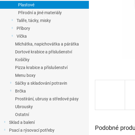
l
Plastové
Přirodní a jiné materiály
Talíře, tácky, misky
Příbory
Víčka
Míchátka, napichovátka a párátka
Dortové krabice a příslušenství
Košíčky
Pizza krabice a příslušenství
Menu boxy
Sáčky a skladování potravin
Brčka
Prostírání, ubrusy a středové pásy
Ubrousky
Ostatní
Sklad a balení
Podobné produk
Psací a rýsovací potřeby