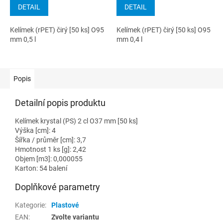
DETAIL
DETAIL
Kelímek (rPET) čirý [50 ks] O95
Kelímek (rPET) čirý [50 ks] O95
mm 0,5 l
mm 0,4 l
Popis
Detailní popis produktu
Kelímek krystal (PS) 2 cl O37 mm [50 ks]
Výška [cm]: 4
Šířka / průměr [cm]: 3,7
Hmotnost 1 ks [g]: 2,42
Objem [m3]: 0,000055
Karton: 54 balení
Doplňkové parametry
Kategorie
:
Plastové
EAN
:
Zvolte variantu