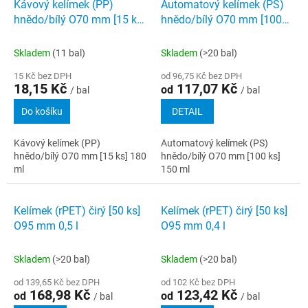
Kávový kelímek (PP)
Automatový kelímek (PS)
hnědo/bílý O70 mm [15 ks]
hnědo/bílý O70 mm [100
180 ml
ks] 150 ml
Skladem
(11 bal)
Skladem
(>20 bal)
15 Kč bez DPH
od 96,75 Kč bez DPH
18,15 Kč
117,07 Kč
od
/ bal
/ bal
Do košíku
DETAIL
Kávový kelímek (PP)
Automatový kelímek (PS)
hnědo/bílý O70 mm [15 ks] 180
hnědo/bílý O70 mm [100 ks]
ml
150 ml
Kelímek (rPET) čirý [50 ks]
Kelímek (rPET) čirý [50 ks]
O95 mm 0,5 l
O95 mm 0,4 l
Skladem
(>20 bal)
Skladem
(>20 bal)
od 139,65 Kč bez DPH
od 102 Kč bez DPH
168,98 Kč
123,42 Kč
od
od
/ bal
/ bal