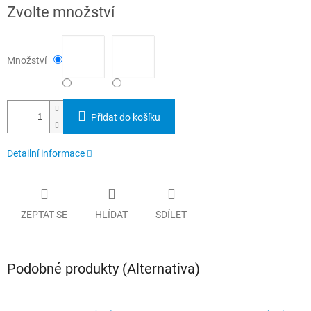
Měrná
Zvolte množství
cena:
Množství
Přidat do košíku
Detailní informace
ZEPTAT SE
HLÍDAT
SDÍLET
Podobné produkty (Alternativa)