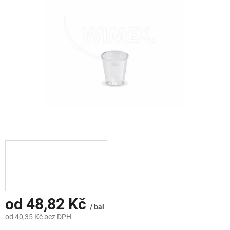
hvězdiček.
od
48,82 Kč
/ bal
od
40,35 Kč
bez DPH