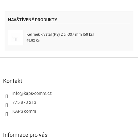
NAVŠTÍVENÉ PRODUKTY
Kelímek krystal (PS) 2 cl O37 mm [50 ks]
48,82 Kč
Z
á
p
a
Kontakt
t
í
info
@
kaps-comm.cz
775 873 213
KAPS comm
Informace pro vás