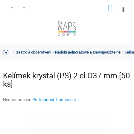
Přejít
NÁKUP
na
obsah
KOŠÍK
Gastro a občerstvení
Nádobí jednorázové a znovupoužitelné
Kelím
Domů
Kelímek krystal (PS) 2 cl O37 mm [50
ks]
Průměrné
Neohodnoceno
Podrobnosti hodnocení
hodnocení
produktu
je
0,0
z
5