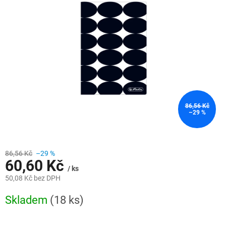
z
5
hvězdiček.
86,56 Kč
–29 %
86,56 Kč
–29 %
60,60 Kč
/ ks
50,08 Kč bez DPH
Měrná
Skladem
(18 ks)
cena: