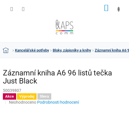
Přejít
NÁKUP
na
obsah
KOŠÍK
Kancelářské potřeby
Bloky, zápisníky a knihy
Záznamní kniha A6 96
Domů
Záznamní kniha A6 96 listů tečka
Just Black
50039807
Akce
Výprodej
Sleva
Průměrné
Neohodnoceno
Podrobnosti hodnocení
hodnocení
produktu
je
0,0