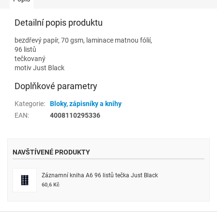
Detailní popis produktu
bezdřevý papír, 70 gsm, laminace matnou fólií,
96 listů
tečkovaný
motiv Just Black
Doplňkové parametry
Kategorie
:
Bloky, zápisníky a knihy
EAN
:
4008110295336
NAVŠTÍVENÉ PRODUKTY
Záznamní kniha A6 96 listů tečka Just Black
60,6 Kč
Z