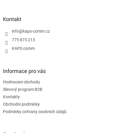
á
p
a
Kontakt
t
í
info
@
kaps-comm.cz
775 873 213
KAPS comm
Informace pro vás
Hodnocení obchodu
Slevový program B2B
Kontakty
Obchodní podmínky
Podmínky ochrany osobních údajů