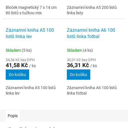
Bloček magnetický 7 x 14 cm
Záznamní kniha A5 200 listů
80 listů s tužkou mix
linka listy
Záznamní kniha A5 100
Záznamní kniha A6 100
listů linka lev
listů linka fotbal
Skladem
(5 ks)
Skladem
(4 ks)
34,36 Kč bez DPH
30,01 Kč bez DPH
41,58 Kč
36,31 Kč
/ ks
/ ks
Do košíku
Do košíku
Záznamní kniha A5 100 listů
Záznamní kniha A6 100 listů
linka lev
linka fotbal
Popis