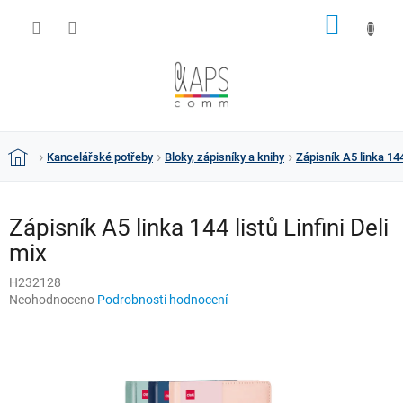
Přejít
NÁKUP
na
obsah
KOŠÍK
Kancelářské potřeby
Bloky, zápisníky a knihy
Zápisník A5 linka 144 
Domů
Zápisník A5 linka 144 listů Linfini Deli
mix
H232128
Průměrné
Neohodnoceno
Podrobnosti hodnocení
hodnocení
produktu
je
0,0
z
5