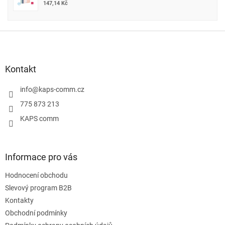
147,14 Kč
Z
á
p
a
Kontakt
t
í
info
@
kaps-comm.cz
775 873 213
KAPS comm
Informace pro vás
Hodnocení obchodu
Slevový program B2B
Kontakty
Obchodní podmínky