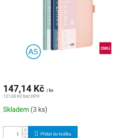
hvězdiček.
147,14 Kč
/ ks
121,60 Kč bez DPH
Měrná
Skladem
(3 ks)
cena:
Přidat do košíku