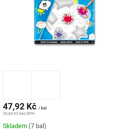
47,92 Kč
/ bal
39,60 Kč bez DPH
Měrná
Skladem
(7 bal)
cena: