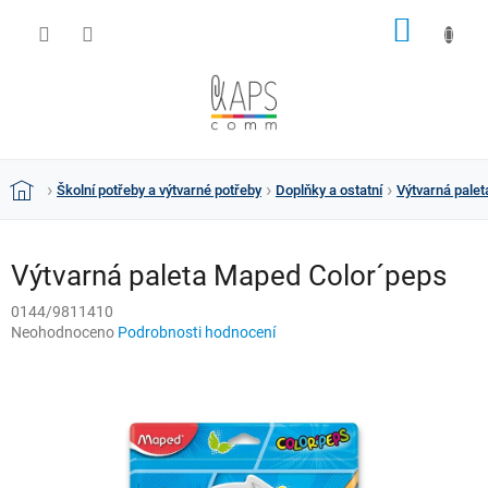
Přejít
NÁKUP
na
obsah
KOŠÍK
Školní potřeby a výtvarné potřeby
Doplňky a ostatní
Výtvarná pale
Domů
Výtvarná paleta Maped Color´peps
0144/9811410
Průměrné
Neohodnoceno
Podrobnosti hodnocení
hodnocení
produktu
je
0,0
z
5
hvězdiček.