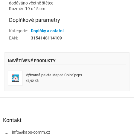
dodáváno včetně štětce
Rozměr: 19 x 15 cm
Doplňkové parametry
Kategorie
:
Doplňky a ostatní
EAN
:
3154148114109
NAVŠTÍVENÉ PRODUKTY
Výtvarná paleta Maped Color´peps
47,92 Kč
Z
á
p
a
Kontakt
t
í
info
@
kaps-comm.cz