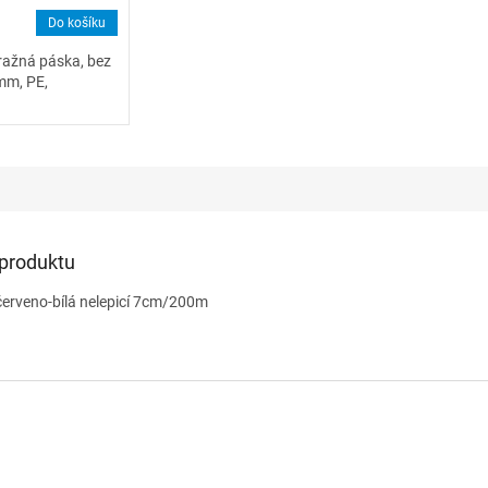
Do košíku
ražná páska, bez
 mm, PE,
 produktu
erveno-bílá nelepicí 7cm/200m