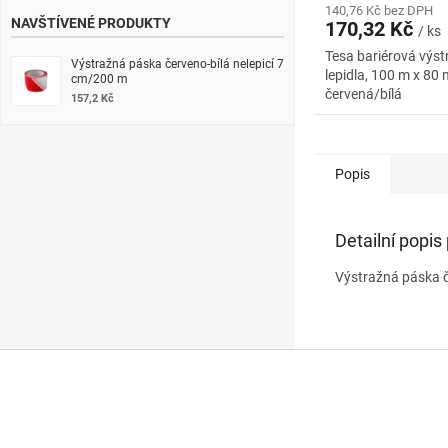
140,76 Kč bez DPH
NAVŠTÍVENÉ PRODUKTY
170,32 Kč
/ ks
Tesa bariérová výst
Výstražná páska červeno-bílá nelepicí 7
lepidla, 100 m x 80
cm/200 m
červená/bílá
157,2 Kč
Popis
Detailní popis
Výstražná páska č
Z
á
p
a
t