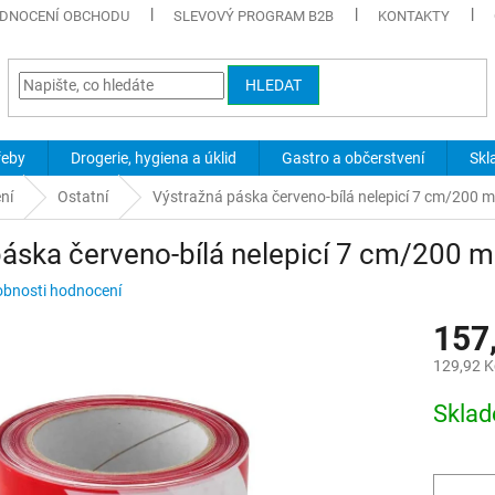
DNOCENÍ OBCHODU
SLEVOVÝ PROGRAM B2B
KONTAKTY
HLEDAT
řeby
Drogerie, hygiena a úklid
Gastro a občerstvení
Skl
ní
Ostatní
Výstražná páska červeno-bílá nelepicí 7 cm/200 m
áska červeno-bílá nelepicí 7 cm/200 m
bnosti hodnocení
157
129,92 K
Měrná
Skla
cena: