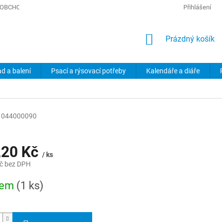
OBCHODNÍ PODMÍNKY
PODMÍNKY OCHRANY OSOBNÍCH ÚDAJŮ
Přihlášení
NÁKUPNÍ
Prázdný košík
KOŠÍK
ad a balení
Psací a rýsovací potřeby
Kalendáře a diáře
044000090
,20 Kč
/ ks
č bez DPH
dem
(1 ks)