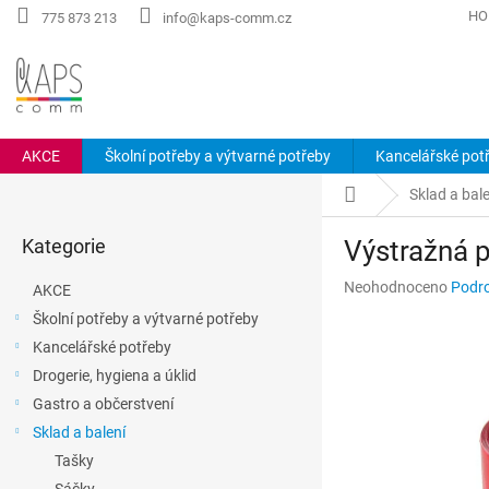
Přejít
HO
775 873 213
info@kaps-comm.cz
na
obsah
AKCE
Školní potřeby a výtvarné potřeby
Kancelářské pot
P
Domů
Sklad a bale
o
Přeskočit
s
Kategorie
Výstražná p
kategorie
t
r
Průměrné
Neohodnoceno
Podro
AKCE
a
hodnocení
Školní potřeby a výtvarné potřeby
n
produktu
Kancelářské potřeby
n
je
0,0
í
Drogerie, hygiena a úklid
z
p
Gastro a občerstvení
5
a
hvězdiček.
Sklad a balení
n
Tašky
e