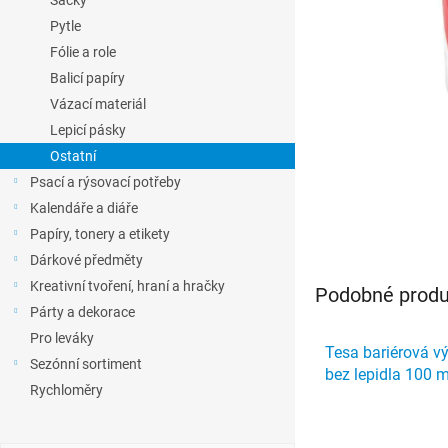
Sáčky
l
Pytle
Fólie a role
Balicí papíry
Vázací materiál
Lepicí pásky
Ostatní
Psací a rýsovací potřeby
Kalendáře a diáře
Papíry, tonery a etikety
Dárkové předměty
Kreativní tvoření, hraní a hračky
Podobné produk
Párty a dekorace
Pro leváky
Tesa bariérová v
Sezónní sortiment
bez lepidla 100 
Rychloměry
červená/bílá