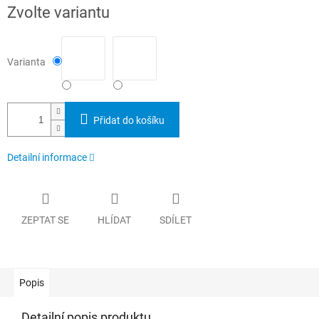
Měrná
Zvolte variantu
cena:
Varianta
Přidat do košíku
Detailní informace
ZEPTAT SE
HLÍDAT
SDÍLET
Popis
Detailní popis produktu