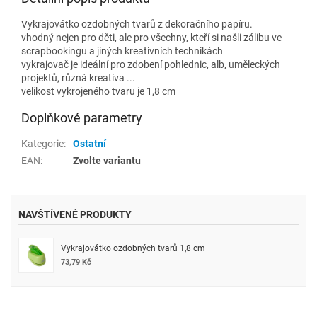
Vykrajovátko ozdobných tvarů z dekoračního papíru.
vhodný nejen pro děti, ale pro všechny, kteří si našli zálibu ve
scrapbookingu a jiných kreativních technikách
vykrajovač je ideální pro zdobení pohlednic, alb, uměleckých
projektů, různá kreativa ...
velikost vykrojeného tvaru je 1,8 cm
Doplňkové parametry
Kategorie
:
Ostatní
EAN
:
Zvolte variantu
NAVŠTÍVENÉ PRODUKTY
Vykrajovátko ozdobných tvarů 1,8 cm
73,79 Kč
Z