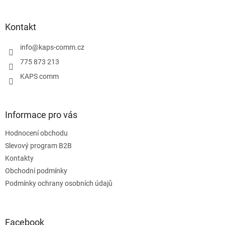
á
p
a
Kontakt
t
í
info
@
kaps-comm.cz
775 873 213
KAPS comm
Informace pro vás
Hodnocení obchodu
Slevový program B2B
Kontakty
Obchodní podmínky
Podmínky ochrany osobních údajů
Facebook