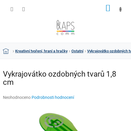
Přejít
NÁKUP
na
obsah
KOŠÍK
Kreativní tvoření, hraní a hračky
Ostatní
Vykrajovátko ozdobných t
Domů
Vykrajovátko ozdobných tvarů 1,8
cm
Průměrné
Neohodnoceno
Podrobnosti hodnocení
hodnocení
produktu
je
0,0
z
5