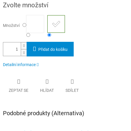
Měrná
Zvolte množství
cena:
Množství
Přidat do košíku
Detailní informace
ZEPTAT SE
HLÍDAT
SDÍLET
Podobné produkty (Alternativa)