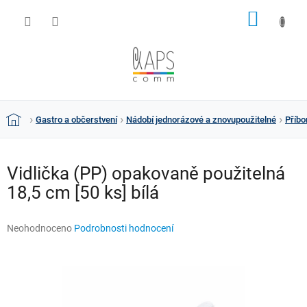
Přejít
NÁKUP
na
obsah
KOŠÍK
Gastro a občerstvení
Nádobí jednorázové a znovupoužitelné
Příbo
Domů
Vidlička (PP) opakovaně použitelná
18,5 cm [50 ks] bílá
Průměrné
Neohodnoceno
Podrobnosti hodnocení
hodnocení
produktu
je
0,0
z
5