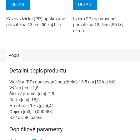
DETAIL
DETAIL
Kávová lžička (PP) opakovaně
Lžíce (PP) opakovaně
použitelná 13 cm [50 ks] bílá
použitelná 18, 5cm [50 ks]
černá
Popis
Detailní popis produktu
Vidlička (PP) opakovaně použitelná 18,5 cm [50 ks] bílá
Výška [cm]: 1,8
Šířka / průměr [cm]: 2,5
Délka [cm]: 18,5
Hmotnost 1 ks [g]: 4,41
Objem [m3]: 0,000083
Karton: 40 balení
Doplňkové parametry