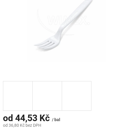
hvězdiček.
od
44,53 Kč
/ bal
od
36,80 Kč
bez DPH