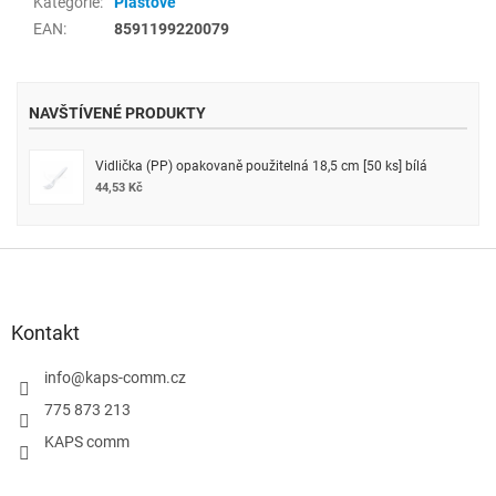
Kategorie
:
Plastové
EAN
:
8591199220079
NAVŠTÍVENÉ PRODUKTY
Vidlička (PP) opakovaně použitelná 18,5 cm [50 ks] bílá
44,53 Kč
Z
á
p
a
Kontakt
t
í
info
@
kaps-comm.cz
775 873 213
KAPS comm