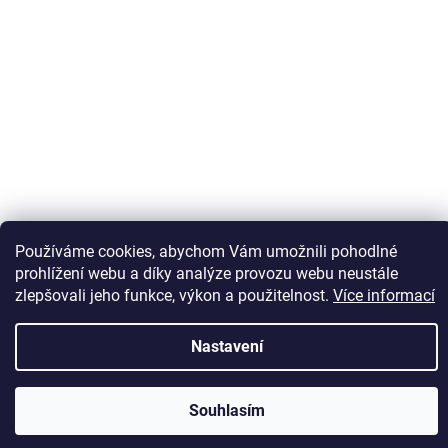
Sledovat na Instagramu
Používáme cookies, abychom Vám umožnili pohodlné
prohlížení webu a díky analýze provozu webu neustále
zlepšovali jeho funkce, výkon a použitelnost.
Více informací
Vytvořil Shoptet
Nastavení
Copyright 2026
Kaps comm
. Všechna práva vyhrazena.
Souhlasím