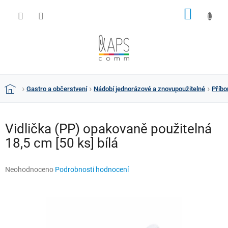
Přejít
NÁKUP
na
obsah
KOŠÍK
Gastro a občerstvení
Nádobí jednorázové a znovupoužitelné
Příbo
Domů
Vidlička (PP) opakovaně použitelná
18,5 cm [50 ks] bílá
Průměrné
Neohodnoceno
Podrobnosti hodnocení
hodnocení
produktu
je
0,0
z
5