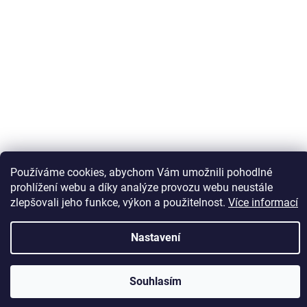
Sledovat na Instagramu
Používáme cookies, abychom Vám umožnili pohodlné
prohlížení webu a díky analýze provozu webu neustále
zlepšovali jeho funkce, výkon a použitelnost.
Více informací
Vytvořil Shoptet
Nastavení
Copyright 2026
Kaps comm
. Všechna práva vyhrazena.
Souhlasím