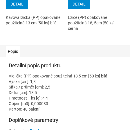
DETAIL
DETAIL
Kávová lžička (PP) opakovaně
Lžíce (PP) opakovaně
použitelná 13 cm [50 ks] bílá
použitelná 18, 5cm [50 ks]
černá
Popis
Detailní popis produktu
Vidlička (PP) opakovaně použitelná 18,5 cm [50 ks] bílá
Výška [cm]: 1,8
Šířka / průměr [cm]: 2,5
Délka [cm]: 18,5
Hmotnost 1 ks [g]: 4,41
Objem [m3]: 0,000083
Karton: 40 balení
Doplňkové parametry