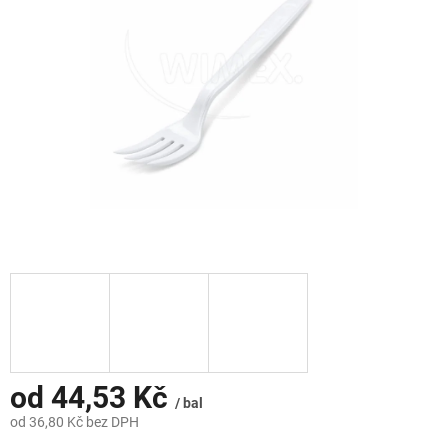
hvězdiček.
od
44,53 Kč
/ bal
od
36,80 Kč
bez DPH