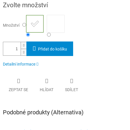
Měrná
Zvolte množství
cena:
Množství
Přidat do košíku
Detailní informace
ZEPTAT SE
HLÍDAT
SDÍLET
Podobné produkty (Alternativa)