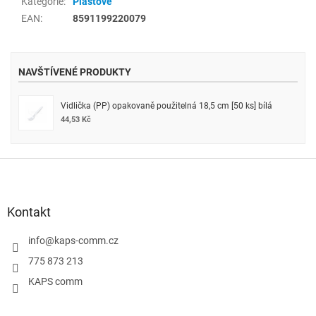
Kategorie
:
Plastové
EAN
:
8591199220079
NAVŠTÍVENÉ PRODUKTY
Vidlička (PP) opakovaně použitelná 18,5 cm [50 ks] bílá
44,53 Kč
Z
á
p
a
Kontakt
t
í
info
@
kaps-comm.cz
775 873 213
KAPS comm