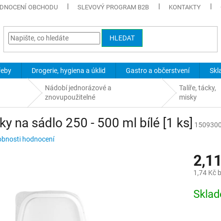
DNOCENÍ OBCHODU
SLEVOVÝ PROGRAM B2B
KONTAKTY
HLEDAT
řeby
Drogerie, hygiena a úklid
Gastro a občerstvení
Skl
Nádobí jednorázové a
Talíře, tácky,
znovupoužitelné
misky
ky na sádlo 250 - 500 ml bílé [1 ks]
150930
bnosti hodnocení
2,1
1,74 Kč 
Měrná
Skla
cena: