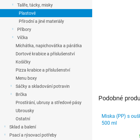
l
Talíře, tácky, misky
Plastové
Přírodní a jiné materiály
Příbory
Víčka
Míchátka, napichovátka a párátka
Dortové krabice a příslušenství
Košíčky
Pizza krabice a příslušenství
Menu boxy
Sáčky a skladování potravin
Brčka
Podobné produk
Prostírání, ubrusy a středové pásy
Ubrousky
Miska (PP) s oušk
Ostatní
500 ml
Sklad a balení
Psací a rýsovací potřeby