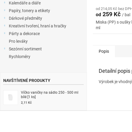
Kalendáře a diáře
od 214,05 Kč bez DP
Papíry, tonery a etikety
259 Kč
od
/ bal
Dárkové předměty
Miska (PP) s oušky 
Kreativní tvoření, hraní a hračky
ml
Párty a dekorace
Pro leváky
Sezónní sortiment
Popis
Rychloměry
Detailní popis
NAVŠTÍVENÉ PRODUKTY
Výrobek je vhodný
Víčko vaničky na sádlo 250 - 500 ml
bílé [1 ks]
2,11 Kč
Z
á
p