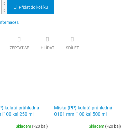
Přidat do košíku
informace
ZEPTAT SE
HLÍDAT
SDÍLET
P) kulatá průhledná
Miska (PP) kulatá průhledná
[100 ks] 250 ml
O101 mm [100 ks] 500 ml
Skladem
(>20 bal)
Skladem
(>20 bal)