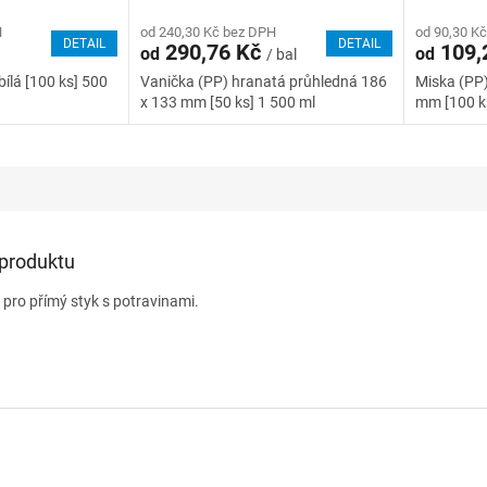
H
od 240,30 Kč bez DPH
od 90,30 K
DETAIL
DETAIL
290,76 Kč
109,
od
od
/ bal
bílá [100 ks] 500
Vanička (PP) hranatá průhledná 186
Miska (PP
x 133 mm [50 ks] 1 500 ml
mm [100 k
 produktu
 pro přímý styk s potravinami.