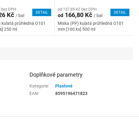
č bez DPH
od 137,85 Kč bez DPH
DETAIL
DETAIL
26 Kč
166,80 Kč
od
/ bal
/ bal
) kulatá průhledná O101
Miska (PP) kulatá průhledná O101
s] 250 ml
mm [100 ks] 500 ml
Doplňkové parametry
Kategorie
:
Plastové
EAN
:
8595196471823