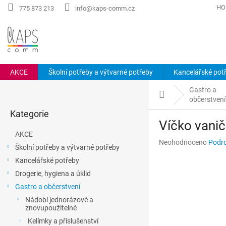
Přejít
HO
775 873 213
info@kaps-comm.cz
na
obsah
AKCE
Školní potřeby a výtvarné potřeby
Kancelářské pot
P
Gastro a
o
Domů
občerstvení
Přeskočit
s
Kategorie
kategorie
t
Víčko vanič
r
AKCE
a
Průměrné
Neohodnoceno
Podro
Školní potřeby a výtvarné potřeby
n
hodnocení
Kancelářské potřeby
n
produktu
je
í
Drogerie, hygiena a úklid
0,0
p
Gastro a občerstvení
z
a
5
Nádobí jednorázové a
n
znovupoužitelné
hvězdiček.
e
Kelímky a příslušenství