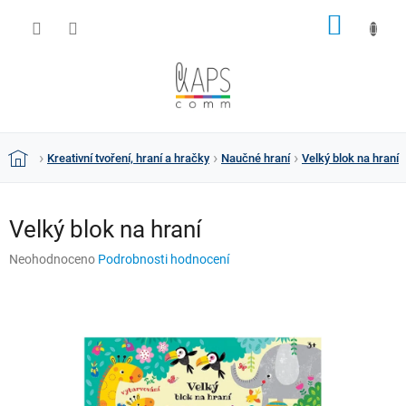
Přejít
NÁKUP
na
obsah
KOŠÍK
Kreativní tvoření, hraní a hračky
Naučné hraní
Velký blok na hraní
Domů
Velký blok na hraní
Průměrné
Neohodnoceno
Podrobnosti hodnocení
hodnocení
produktu
je
0,0
z
5
hvězdiček.