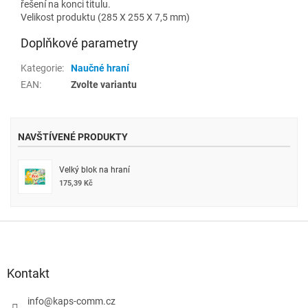
řešení na konci titulu.
Velikost produktu (285 X 255 X 7,5 mm)
Doplňkové parametry
Kategorie
:
Naučné hraní
EAN
:
Zvolte variantu
NAVŠTÍVENÉ PRODUKTY
Velký blok na hraní
175,39 Kč
Z
á
p
a
Kontakt
t
í
info
@
kaps-comm.cz