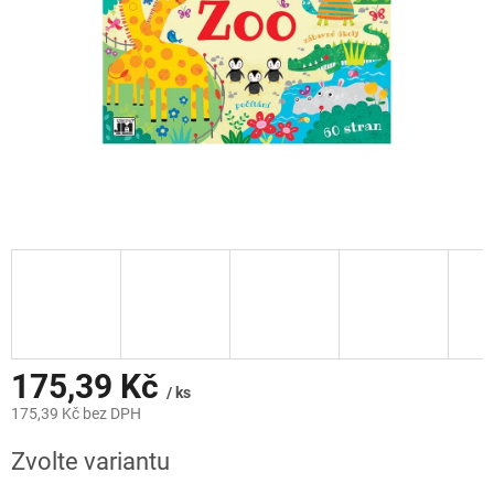
175,39 Kč
/ ks
175,39 Kč bez DPH
Měrná
Zvolte variantu
cena: