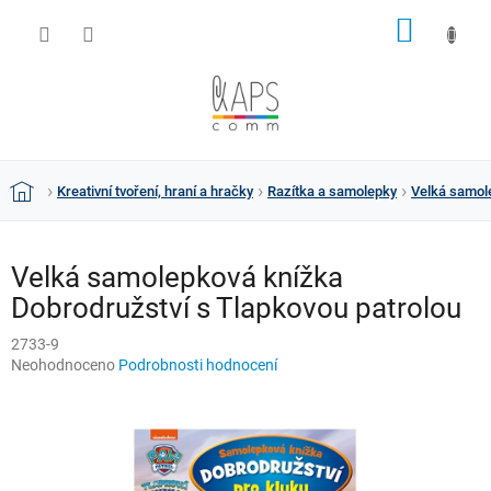
Přejít
NÁKUP
na
obsah
KOŠÍK
Kreativní tvoření, hraní a hračky
Razítka a samolepky
Velká samole
Domů
Velká samolepková knížka
Dobrodružství s Tlapkovou patrolou
2733-9
Průměrné
Neohodnoceno
Podrobnosti hodnocení
hodnocení
produktu
je
0,0
z
5