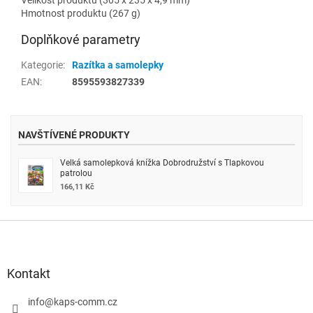
Hmotnost produktu (267 g)
Doplňkové parametry
Kategorie
:
Razítka a samolepky
EAN
:
8595593827339
NAVŠTÍVENÉ PRODUKTY
Velká samolepková knížka Dobrodružství s Tlapkovou
patrolou
166,11 Kč
Z
á
p
a
Kontakt
t
í
info
@
kaps-comm.cz