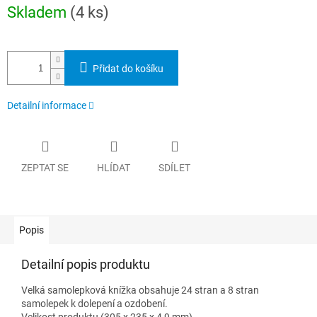
Měrná
Skladem
(4 ks)
cena:
Přidat do košíku
Detailní informace
ZEPTAT SE
HLÍDAT
SDÍLET
Popis
Detailní popis produktu
Velká samolepková knížka obsahuje 24 stran a 8 stran
samolepek k dolepení a ozdobení.
Velikost produktu (305 x 235 x 4,9 mm)