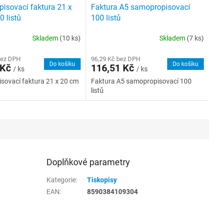
isovací faktura 21 x
Faktura A5 samopropisovací
 listů
100 listů
Skladem
(10 ks)
Skladem
(7 ks)
bez DPH
96,29 Kč bez DPH
Do košíku
Do košíku
 Kč
116,51 Kč
/ ks
/ ks
sovací faktura 21 x 20 cm
Faktura A5 samopropisovací 100
listů
Doplňkové parametry
Kategorie
:
Tiskopisy
EAN
:
8590384109304