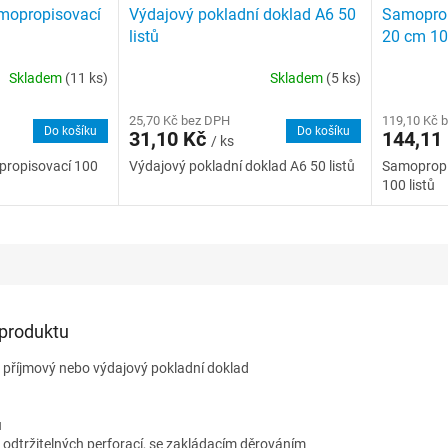
amopropisovací
Výdajový pokladní doklad A6 50
Samoprop
listů
20 cm 100
Skladem
(11 ks)
Skladem
(5 ks)
25,70 Kč bez DPH
119,10 Kč 
Do košíku
Do košíku
31,10 Kč
144,11
/ ks
opropisovací 100
Výdajový pokladní doklad A6 50 listů
Samopropi
100 listů
 produktu
 příjmový nebo výdajový pokladní doklad
u
 odtržitelných perforací, se zakládacím děrováním