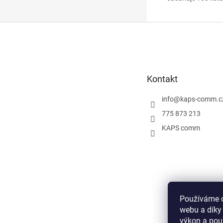
Z
á
p
a
t
Kontakt
í
info
@
kaps-comm.c
775 873 213
KAPS comm
Používáme c
webu a díky
výkon a pou