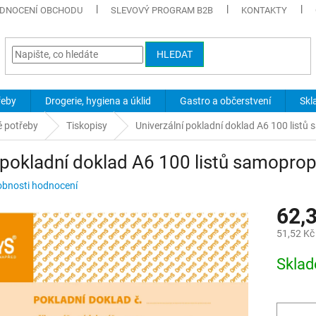
DNOCENÍ OBCHODU
SLEVOVÝ PROGRAM B2B
KONTAKTY
HLEDAT
řeby
Drogerie, hygiena a úklid
Gastro a občerstvení
Skl
é potřeby
Tiskopisy
Univerzální pokladní doklad A6 100 listů
 pokladní doklad A6 100 listů samoprop
bnosti hodnocení
62,
51,52 Kč
Měrná
Skla
cena: