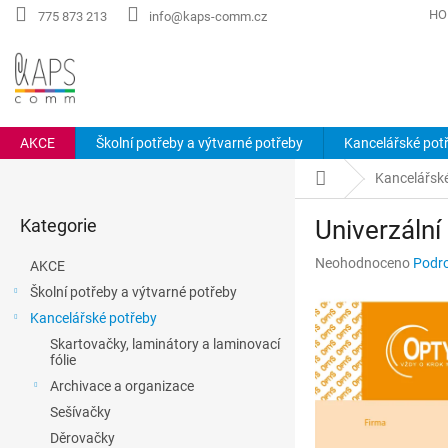
Přejít
HO
775 873 213
info@kaps-comm.cz
na
obsah
AKCE
Školní potřeby a výtvarné potřeby
Kancelářské pot
P
Domů
Kancelářsk
o
Přeskočit
s
Kategorie
Univerzální
kategorie
t
r
Průměrné
Neohodnoceno
Podro
AKCE
a
hodnocení
Školní potřeby a výtvarné potřeby
n
produktu
Kancelářské potřeby
n
je
0,0
í
Skartovačky, laminátory a laminovací
z
fólie
p
5
a
Archivace a organizace
hvězdiček.
n
Sešívačky
e
Děrovačky