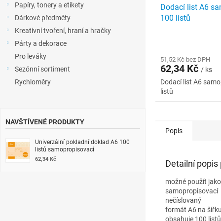
Papíry, tonery a etikety
Dodací list A6 s
100 listů
Dárkové předměty
Kreativní tvoření, hraní a hračky
Párty a dekorace
Pro leváky
51,52 Kč bez DPH
62,34 Kč
Sezónní sortiment
/ ks
Rychloměry
Dodací list A6 sam
listů
NAVŠTÍVENÉ PRODUKTY
Popis
Univerzální pokladní doklad A6 100
listů samopropisovací
62,34 Kč
Detailní popis
možné použít jako
samopropisovací
nečíslovaný
formát A6 na šířk
obsahuje 100 listů