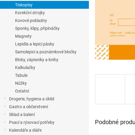
l
Tiskopisy
Korekční strojky
Kovové pokladny
Sponky, klipy, připínáčky
Magnety
Lepidla a lepicí pásky
Samolepicí a poznámkové bločky
Bloky, zápisníky a knihy
Kalkulačky
Tabule
Nůžky
Ostatní
Drogerie, hygiena a úklid
Gastro a občerstvení
Sklad a balení
Podobné produk
Psací a rýsovací potřeby
Kalendáře a diáře