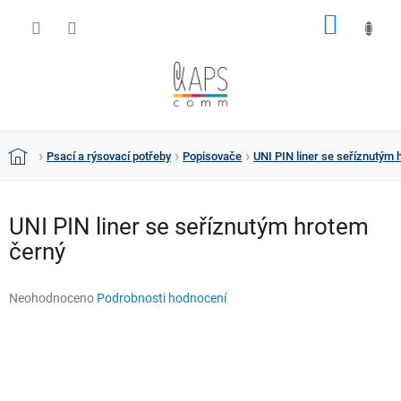
Přejít
NÁKUP
na
obsah
KOŠÍK
Psací a rýsovací potřeby
Popisovače
UNI PIN liner se seříznutým
Domů
UNI PIN liner se seříznutým hrotem
černý
Průměrné
Neohodnoceno
Podrobnosti hodnocení
hodnocení
produktu
je
0,0
z
5