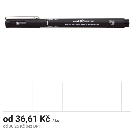
hvězdiček.
od
36,61 Kč
/ ks
od
30,26 Kč
bez DPH