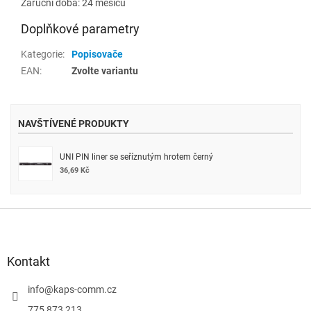
Záruční doba: 24 měsíců
Doplňkové parametry
Kategorie
:
Popisovače
EAN
:
Zvolte variantu
NAVŠTÍVENÉ PRODUKTY
UNI PIN liner se seříznutým hrotem černý
36,69 Kč
Z
á
p
a
Kontakt
t
í
info
@
kaps-comm.cz
775 873 213