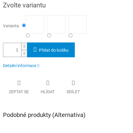
Měrná
Zvolte variantu
cena:
Varianta
Přidat do košíku
Detailní informace
ZEPTAT SE
HLÍDAT
SDÍLET
Podobné produkty (Alternativa)