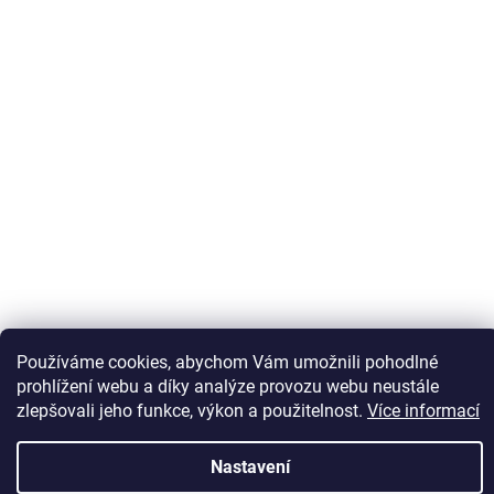
Sledovat na Instagramu
Používáme cookies, abychom Vám umožnili pohodlné
prohlížení webu a díky analýze provozu webu neustále
zlepšovali jeho funkce, výkon a použitelnost.
Více informací
Vytvořil Shoptet
Nastavení
Copyright 2026
Kaps comm
. Všechna práva vyhrazena.