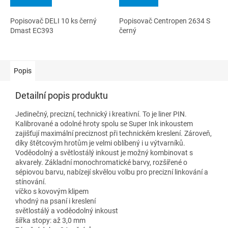
Popisovač DELI 10 ks černý
Popisovač Centropen 2634 S
Dmast EC393
černý
Popis
Detailní popis produktu
Jedinečný, precizní, technický i kreativní. To je liner PIN.
Kalibrované a odolné hroty spolu se Super Ink inkoustem
zajišťují maximální preciznost při technickém kreslení. Zároveň,
díky štětcovým hrotům je velmi oblíbený i u výtvarníků.
Voděodolný a světlostálý inkoust je možný kombinovat s
akvarely. Základní monochromatické barvy, rozšířené o
sépiovou barvu, nabízejí skvělou volbu pro precizní linkování a
stínování.
víčko s kovovým klipem
vhodný na psaní i kreslení
světlostálý a voděodolný inkoust
šířka stopy: až 3,0 mm