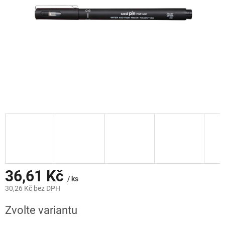
36,61 Kč
/ ks
30,26 Kč bez DPH
Měrná
Zvolte variantu
cena: