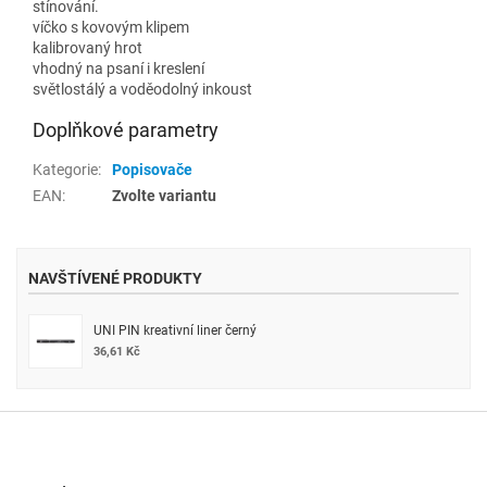
stínování.
víčko s kovovým klipem
kalibrovaný hrot
vhodný na psaní i kreslení
světlostálý a voděodolný inkoust
Doplňkové parametry
Kategorie
:
Popisovače
EAN
:
Zvolte variantu
NAVŠTÍVENÉ PRODUKTY
UNI PIN kreativní liner černý
36,61 Kč
Z
á
p