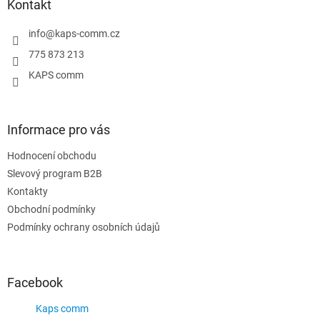
a
Kontakt
t
í
info
@
kaps-comm.cz
775 873 213
KAPS comm
Informace pro vás
Hodnocení obchodu
Slevový program B2B
Kontakty
Obchodní podmínky
Podmínky ochrany osobních údajů
Facebook
Kaps comm