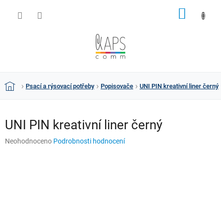
Přejít
NÁKUP
na
obsah
KOŠÍK
Psací a rýsovací potřeby
Popisovače
UNI PIN kreativní liner černý
Domů
UNI PIN kreativní liner černý
Průměrné
Neohodnoceno
Podrobnosti hodnocení
hodnocení
produktu
je
0,0
z
5
hvězdiček.