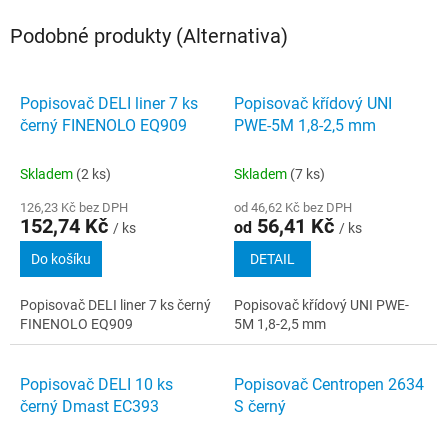
Podobné produkty (Alternativa)
Popisovač DELI liner 7 ks
Popisovač křídový UNI
černý FINENOLO EQ909
PWE-5M 1,8-2,5 mm
Skladem
(2 ks)
Skladem
(7 ks)
126,23 Kč bez DPH
od 46,62 Kč bez DPH
152,74 Kč
56,41 Kč
od
/ ks
/ ks
Do košíku
DETAIL
Popisovač DELI liner 7 ks černý
Popisovač křídový UNI PWE-
FINENOLO EQ909
5M 1,8-2,5 mm
Popisovač DELI 10 ks
Popisovač Centropen 2634
černý Dmast EC393
S černý