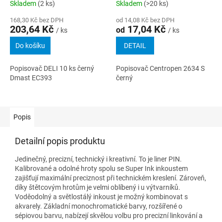
Skladem
(2 ks)
Skladem
(>20 ks)
168,30 Kč bez DPH
od 14,08 Kč bez DPH
203,64 Kč
17,04 Kč
od
/ ks
/ ks
Do košíku
DETAIL
Popisovač DELI 10 ks černý
Popisovač Centropen 2634 S
Dmast EC393
černý
Popis
Detailní popis produktu
Jedinečný, precizní, technický i kreativní. To je liner PIN.
Kalibrované a odolné hroty spolu se Super Ink inkoustem
zajišťují maximální preciznost při technickém kreslení. Zároveň,
díky štětcovým hrotům je velmi oblíbený i u výtvarníků.
Voděodolný a světlostálý inkoust je možný kombinovat s
akvarely. Základní monochromatické barvy, rozšířené o
sépiovou barvu, nabízejí skvělou volbu pro precizní linkování a