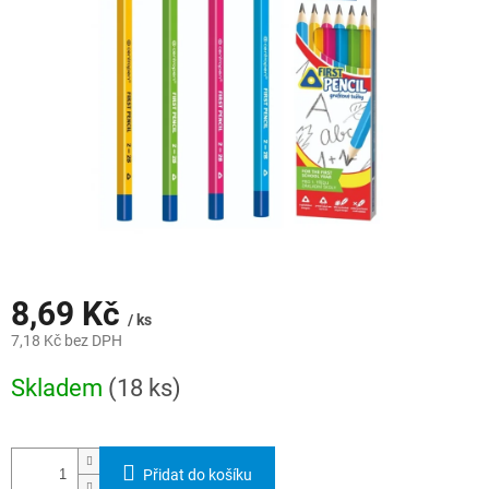
hvězdiček.
8,69 Kč
/ ks
7,18 Kč bez DPH
Měrná
Skladem
(18 ks)
cena:
Přidat do košíku