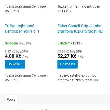
Tužka trojhranná Centropen
Tužka trojhranná Centropen
9511 č. 3
9511 č. 2
Tužka trojhranná
Faber-Castell Grip Jumbo
Centropen 9511 č. 1
grafitová tužka tvrdost HB
Skladem
(>20 ks)
Skladem
(12 ks)
3,37 Kč bez DPH
43,20 Kč bez DPH
4,08 Kč
52,27 Kč
/ ks
/ ks
Do košíku
Do košíku
Tužka trojhranná Centropen
Faber-Castell Grip Jumbo
9511 č. 1
grafitová tužka tvrdost HB
Popis