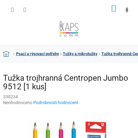
Přejít
NÁKUP
na
obsah
KOŠÍK
Psací a rýsovací potřeby
Tužky a mikrotužky
Tužka trojhranná Ce
Domů
Tužka trojhranná Centropen Jumbo
9512 [1 kus]
330234
Průměrné
Neohodnoceno
Podrobnosti hodnocení
hodnocení
produktu
je
0,0
z
5