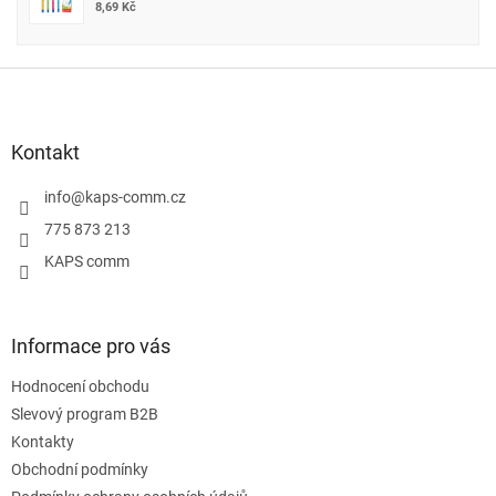
8,69 Kč
Z
á
p
a
Kontakt
t
í
info
@
kaps-comm.cz
775 873 213
KAPS comm
Informace pro vás
Hodnocení obchodu
Slevový program B2B
Kontakty
Obchodní podmínky