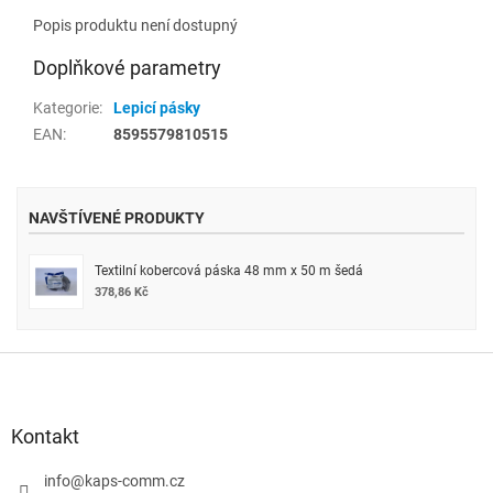
Popis produktu není dostupný
Doplňkové parametry
Kategorie
:
Lepicí pásky
EAN
:
8595579810515
NAVŠTÍVENÉ PRODUKTY
Textilní kobercová páska 48 mm x 50 m šedá
378,86 Kč
Z
á
p
a
Kontakt
t
í
info
@
kaps-comm.cz