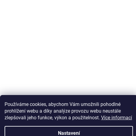
Sledovat na Instagramu
Používáme cookies, abychom Vám umožnili pohodlné
prohlížení webu a díky analýze provozu webu neustále
zlepšovali jeho funkce, výkon a použitelnost.
Více informací
Vytvořil Shoptet
Nastavení