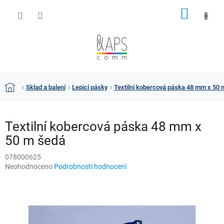
Přejít
NÁKUP
na
obsah
KOŠÍK
Sklad a balení
Lepicí pásky
Textilní kobercová páska 48 mm x 50 
Domů
Textilní kobercová páska 48 mm x
50 m šedá
078000625
Průměrné
Neohodnoceno
Podrobnosti hodnocení
hodnocení
produktu
je
0,0
z
5