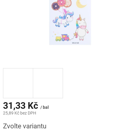
31,33 Kč
/ bal
25,89 Kč bez DPH
Měrná
Zvolte variantu
cena: