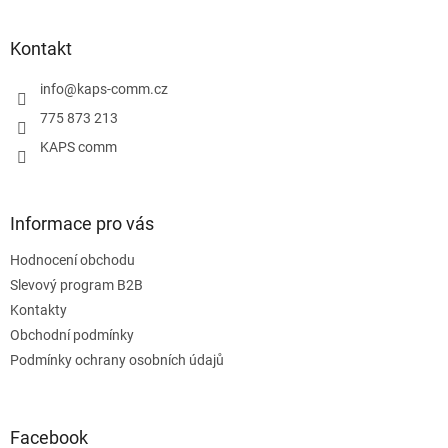
á
p
a
Kontakt
t
í
info
@
kaps-comm.cz
775 873 213
KAPS comm
Informace pro vás
Hodnocení obchodu
Slevový program B2B
Kontakty
Obchodní podmínky
Podmínky ochrany osobních údajů
Facebook