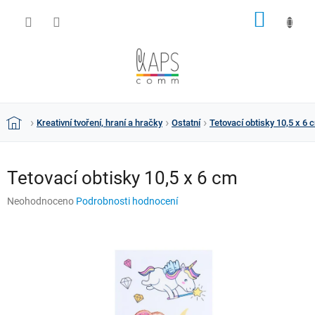
Přejít
NÁKUP
na
obsah
KOŠÍK
Kreativní tvoření, hraní a hračky
Ostatní
Tetovací obtisky 10,5 x 6 
Domů
Tetovací obtisky 10,5 x 6 cm
Průměrné
Neohodnoceno
Podrobnosti hodnocení
hodnocení
produktu
je
0,0
z
5
hvězdiček.