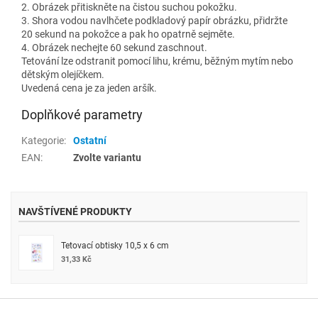
2. Obrázek přitiskněte na čistou suchou pokožku.
3. Shora vodou navlhčete podkladový papír obrázku, přidržte
20 sekund na pokožce a pak ho opatrně sejměte.
4. Obrázek nechejte 60 sekund zaschnout.
Tetování lze odstranit pomocí lihu, krému, běžným mytím nebo
dětským olejíčkem.
Uvedená cena je za jeden aršík.
Doplňkové parametry
Kategorie
:
Ostatní
EAN
:
Zvolte variantu
NAVŠTÍVENÉ PRODUKTY
Tetovací obtisky 10,5 x 6 cm
31,33 Kč
Z