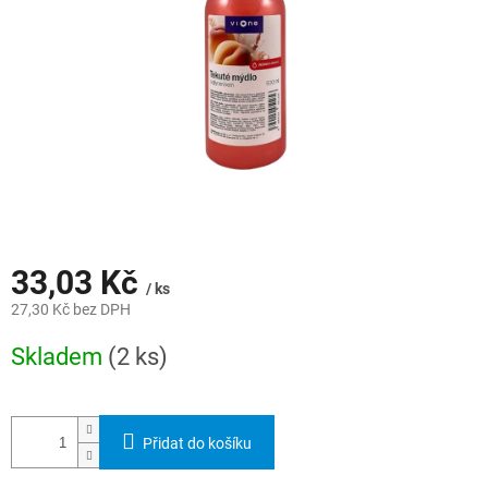
33,03 Kč
/ ks
27,30 Kč bez DPH
Měrná
Skladem
(2 ks)
cena:
Přidat do košíku