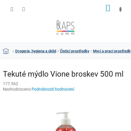
Přejít
NÁKUP
na
obsah
KOŠÍK
Drogerie, hygiena a úklid
Čisticí prostředky
Mycí a prací prostředk
Domů
Tekuté mýdlo Vione broskev 500 ml
177.562
Průměrné
Neohodnoceno
Podrobnosti hodnocení
hodnocení
produktu
je
0,0
z
5
hvězdiček.