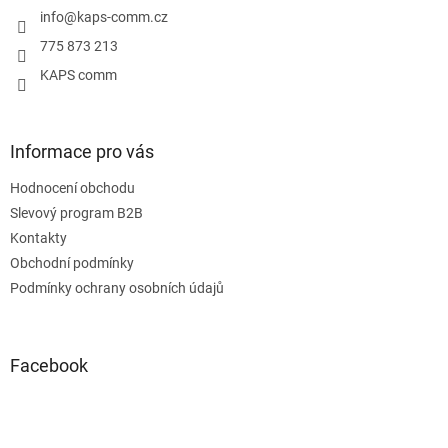
í
info
@
kaps-comm.cz
775 873 213
KAPS comm
Informace pro vás
Hodnocení obchodu
Slevový program B2B
Kontakty
Obchodní podmínky
Podmínky ochrany osobních údajů
Facebook