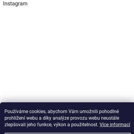
Instagram
Sledovat na Instagramu
Používáme cookies, abychom Vám umožnili pohodlné
prohlížení webu a díky analýze provozu webu neustále
zlepšovali jeho funkce, výkon a použitelnost.
Více informací
Vytvořil Shoptet