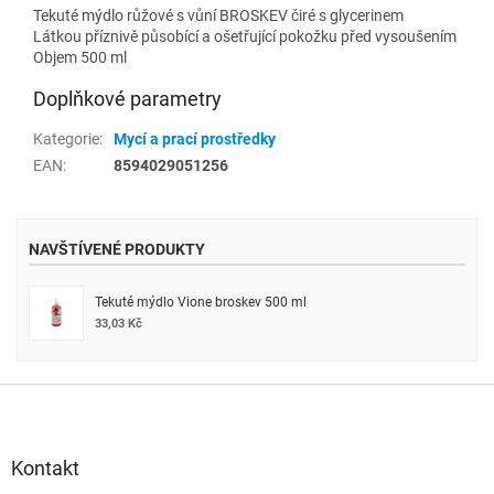
Tekuté mýdlo růžové s vůní BROSKEV čiré s glycerinem
Látkou příznivě působící a ošetřující pokožku před vysoušením
Objem 500 ml
Doplňkové parametry
Kategorie
:
Mycí a prací prostředky
EAN
:
8594029051256
NAVŠTÍVENÉ PRODUKTY
Tekuté mýdlo Vione broskev 500 ml
33,03 Kč
Z
á
p
a
Kontakt
t