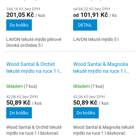
166,16 Kč bez DPH
od 84,22 Kč bez DPH
201,05 Kč
101,91 Kč
od
/ kus
/ ks
Do košíku
DETAIL
LAVON tekuté mýdlo pěnové
LAVON tekuté mýdlo 5 l
Divoká orchidea 5 l
Wood Santal & Orchid
Wood Santal & Magnolia
tekuté mýdlo na ruce 1 l
tekuté mýdlo na ruce 1 l
dávkovač
dávkovač
Skladem
(7 kus)
Skladem
(7 kus)
42,06 Kč bez DPH
42,06 Kč bez DPH
50,89 Kč
50,89 Kč
/ kus
/ kus
Do košíku
Do košíku
Wood Santal & Orchid tekuté
Wood Santal & Magnolia tekuté
mýdlo na ruce 1 l dávkovač
mýdlo na ruce 1 l dávkovač