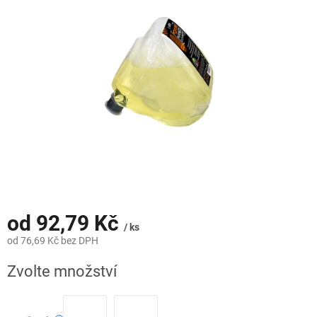
z
5
hvězdiček.
od
92,79 Kč
/ ks
od
76,69 Kč
bez DPH
Měrná
Zvolte množství
cena: