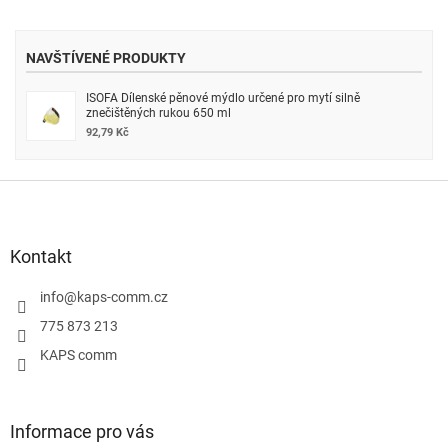
NAVŠTÍVENÉ PRODUKTY
ISOFA Dílenské pěnové mýdlo určené pro mytí silně
znečištěných rukou 650 ml
92,79 Kč
Z
á
p
a
Kontakt
t
í
info
@
kaps-comm.cz
775 873 213
KAPS comm
Informace pro vás