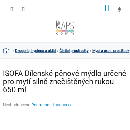
Přejít
NÁKUP
na
obsah
KOŠÍK
Drogerie, hygiena a úklid
Čisticí prostředky
Mycí a prací prostředk
Domů
ISOFA Dílenské pěnové mýdlo určené
pro mytí silně znečištěných rukou
650 ml
Průměrné
Neohodnoceno
Podrobnosti hodnocení
hodnocení
produktu
je
0,0